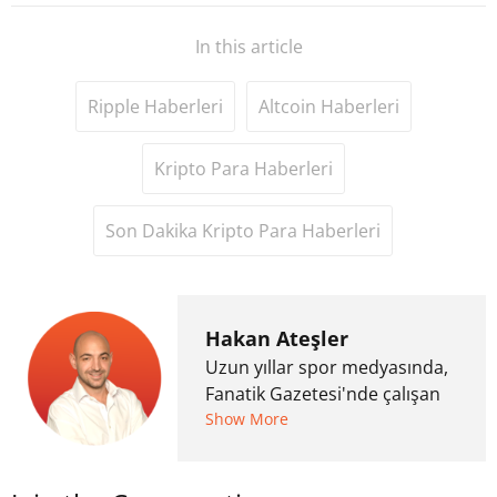
In this article
Ripple Haberleri
Altcoin Haberleri
Kripto Para Haberleri
Son Dakika Kripto Para Haberleri
Hakan Ateşler
Uzun yıllar spor medyasında,
Fanatik Gazetesi'nde çalışan
Hakan Ateşler, 2020 yılında
Show More
kripto para medyasına geçiş
yapmış ve 2021 itibariyle de