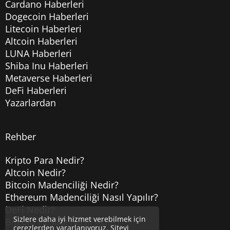
Cardano Haberleri
Dogecoin Haberleri
Litecoin Haberleri
Altcoin Haberleri
LUNA Haberleri
Shiba Inu Haberleri
Metaverse Haberleri
DeFi Haberleri
Yazarlardan
Rehber
Kripto Para Nedir?
Altcoin Nedir?
Bitcoin Madenciliği Nedir?
Ethereum Madenciliği Nasıl Yapılır?
DeFi Nedir?
Sizlere daha iyi hizmet verebilmek için
Bitcoin Hesabı Nasıl Açılır?
çerezlerden yararlanıyoruz. Siteyi