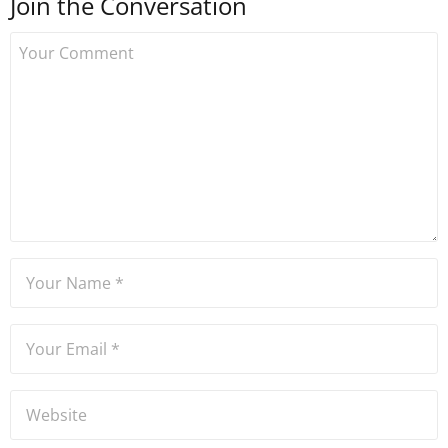
Join the Conversation
Uzmancoin bünyesinde
çalışmaya başlamıştır. Notre
Dame de Sion Fransız Lisesi
ve Yıldız Teknik Üniversitesi
Mütercim Tercümanlık
Bölümü mezunu olan Hakan
Ateşler, program sunuculuğu
ve spikerlik konularında da
tecrübe sahibidir.