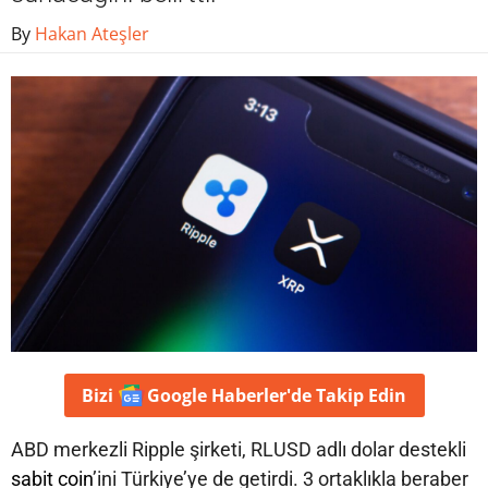
By
Hakan Ateşler
Bizi
Google Haberler'de
Takip Edin
ABD merkezli Ripple şirketi, RLUSD adlı dolar destekli
sabit coin
’ini Türkiye’ye de getirdi. 3 ortaklıkla beraber