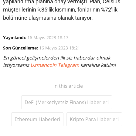
yapılandırma planına onay vermişti. Plan, Celsius
müşterilerinin %85’lik kısmının, fonlarının %72’lik
bölümüne ulaşmasına olanak tanıyor.
Yayınlandı:
16 Mayıs 2023 18:17
Son Güncelleme:
16 Mayıs 2023 18:21
En güncel gelişmelerden ilk siz haberdar olmak
istiyorsanız
Uzmancoin Telegram
kanalına katılın!
In this article
DeFi (Merkeziyetsiz Finans) Haberleri
Ethereum Haberleri
Kripto Para Haberleri