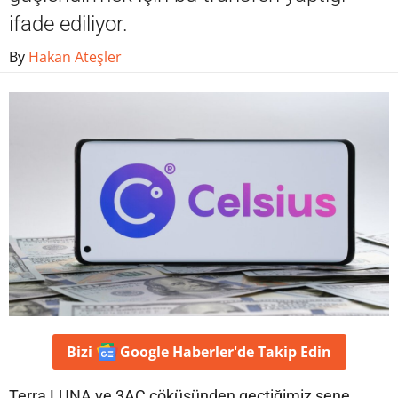
ifade ediliyor.
By
Hakan Ateşler
Bizi
Google Haberler'de
Takip Edin
Terra LUNA ve 3AC çöküşünden geçtiğimiz sene