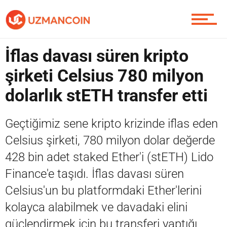
Piyasa
İflas davası süren kripto
şirketi Celsius 780 milyon
dolarlık stETH transfer etti
Soru Sor
Geçtiğimiz sene kripto krizinde iflas eden
Celsius şirketi, 780 milyon dolar değerde
Contact / İletişim
428 bin adet staked Ether'i (stETH) Lido
Finance'e taşıdı. İflas davası süren
Celsius'un bu platformdaki Ether'lerini
kolayca alabilmek ve davadaki elini
güçlendirmek için bu transferi yaptığı