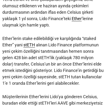
olumsuz etkilenen ve haziran ayında çekimleri
durdurmasının ardından iflas eden Celsius şirketi
yaklaşık 1 yıl sonra, Lido Finance’teki
Ether
’lerine
ulaşmak için hamle yaptı.
Ether’lerin stake edilebildiği ve karşılığında “staked
Ether” yani
stETH
alınan Lido Finance platformunun
yeni çekim özelliğini tanıtmasından hemen sonra
gelen 428 bin adet stETH’lik (yaklaşık 780 milyon
dolar) transfer, Celsius’un bir an önce Ether’lerini elde
etmek istediğini gösteriyor. Lido Finance’in getirdiği bu
yeni çekim özelliği sayesinde, stETH tutan kullanıcılar
1’e 1 oranda Ether’lerini geri alabilecekler.
Müşterilerinin Ether’lerini Lido’ya gönderen Celsius,
buradan elde ettiği stETH’leri AAVE gibi merkeziyetsiz