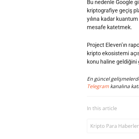
Bu nedenle Google gib
kriptografiye geçiş pl
yılına kadar kuantum 
mesafe katetmek.
Project Eleven’ın rap
kripto ekosistemi aç
konu haline geldiğini 
En güncel gelişmelerde
Telegram
kanalına katı
In this article
Kripto Para Haberler