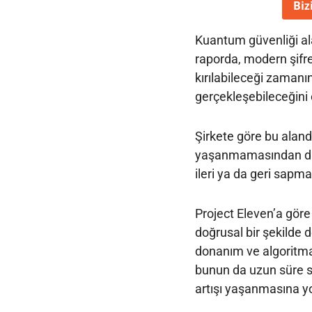
Biz
Kuantum güvenliği ala
raporda, modern şifr
kırılabileceği zamanı
gerçekleşebileceğini
Şirkete göre bu alanda
yaşanmamasından daha
ileri ya da geri sapma
Project Eleven’a göre
doğrusal bir şekilde d
donanım ve algoritma 
bunun da uzun süre sı
artışı yaşanmasına yol