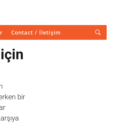
r
Contact / İletişim
için
m
erken bir
ar
karşıya