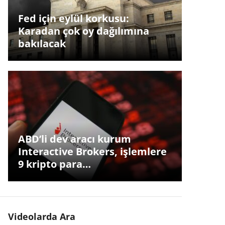
Fed için eylül korkusu:
Karadan çok oy dağılımına
bakılacak
ABD’li dev aracı kurum
Interactive Brokers, işlemlere
9 kripto para…
Videolarda Ara