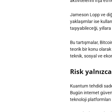
aktivitelerini ifşa etm
Jameson Lopp ve diğer
yaklaşımlar ise kullan
taşıyabileceği, yıllar
Bu tartışmalar, Bitc
teorik bir konu olara
teknik, sosyal ve ek
Risk yalnızca
Kuantum tehdidi sadec
Bugün internet güvenl
teknoloji platformlar