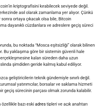
coin’in kriptografisini kırabilecek seviyede değil.
rkezinde asıl olarak zamanlama yer alıyor. Çünkü
 sonra ortaya çıkacak olsa bile, Bitcoin
ma dayanıklı cüzdanlara ve adreslere geçiş süreci
orunda, bu noktada “Mosca eşitsizliği” olarak bilinen
or. Bu yaklaşıma göre bir sistemin güvenli hale
n gerçekleşmesine kalan süreden daha uzun
slında şimdiden geride kalmış kabul ediliyor.
ca geliştiricilerin teknik gündemiyle sınırlı değil.
 kurumsal yatırımcılar, borsalar ve saklama hizmeti
 bir geçiş sürecinin parçası olmak zorunda kalabilir.
n özellikle bazı eski
adres
tipleri ve açık anahtarı