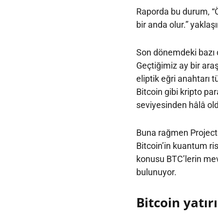
Raporda bu durum, “Ö
bir anda olur.” yaklaş
Son dönemdeki bazı d
Geçtiğimiz ay bir ara
eliptik eğri anahtarı 
Bitcoin gibi kripto pa
seviyesinden hâlâ ol
Buna rağmen Project E
Bitcoin’in kuantum ris
konusu BTC’lerin mev
bulunuyor.
Bitcoin yatır