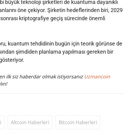
i büyük teknoloji şirketleri de kuantuma dayanıklı
anlarını öne çekiyor. Şirketin hedeflerinden biri, 2029
sonrası kriptografiye geçiş sürecinde önemli
oru, kuantum tehdidinin bugün için teorik görünse de
ısından şimdiden planlama yapılması gereken bir
gösteriyor.
n ilk siz haberdar olmak istiyorsanız
Uzmancoin
lın!
i
Altcoin Haberleri
Bitcoin Haberleri