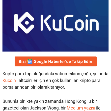
Bizi
Google Haberler'de
Takip Edin
Kripto para topluluğundaki yatırımcıların çoğu, şu anda
Kucoin
‘i
altcoin
’ler için en çok kullanılan kripto para
borsalarından biri olarak tanıyor.
Bununla birlikte yakın zamanda Hong Kong’lu bir
gazeteci olan Jackson Wong, bir
Medium yazısı
ile