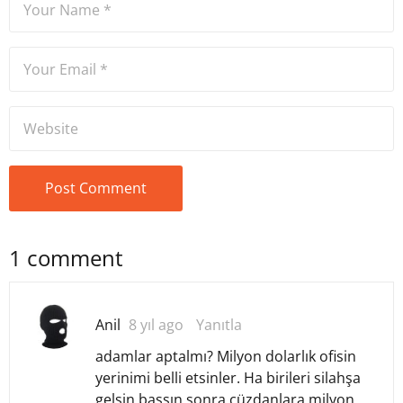
1 comment
Anil
8 yıl ago
Yanıtla
adamlar aptalmı? Milyon dolarlık ofisin
yerinimi belli etsinler. Ha birileri silahşa
gelsin bassın sonra cüzdanlara milyon