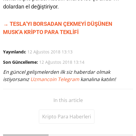
dolardan el değiştiriyor.
→ TESLA’YI BORSADAN ÇEKMEYİ DÜŞÜNEN
MUSK’A KRİPTO PARA TEKLİFİ
Yayınlandı:
12 Ağustos 2018 13:13
Son Güncelleme:
12 Ağustos 2018 13:14
En güncel gelişmelerden ilk siz haberdar olmak
istiyorsanız
Uzmancoin Telegram
kanalına katılın!
In this article
Kripto Para Haberleri