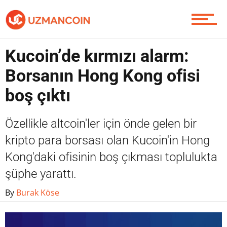
Piyasa
Kucoin’de kırmızı alarm:
Soru Sor
Borsanın Hong Kong ofisi
boş çıktı
Contact / İletişim
Özellikle altcoin'ler için önde gelen bir
kripto para borsası olan Kucoin'in Hong
Kong'daki ofisinin boş çıkması toplulukta
şüphe yarattı.
By
Burak Köse