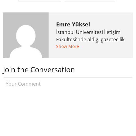
Emre Yüksel
İstanbul Üniversitesi İletişim
Fakültesi'nde aldığı gazetecilik
eğitiminden sonra çeşitli
Show More
medya kuruluşlarında çalıştı.
Borsa İstanbul, yurt dışı
Join the Conversation
piyasalar ve kripto paraları
yakından takip ediyor.