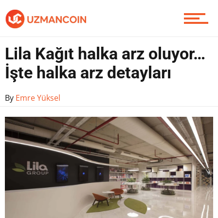
Piyasa
Lila Kağıt halka arz oluyor…
Soru Sor
İşte halka arz detayları
By
Emre Yüksel
Contact / İletişim