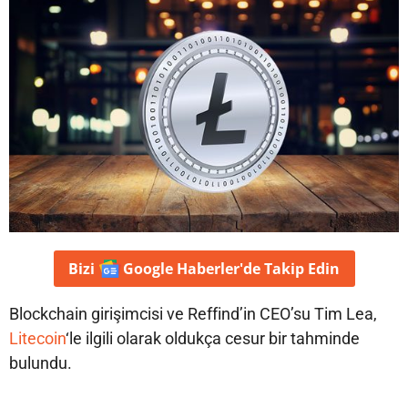
Bizi
Google Haberler'de
Takip Edin
Blockchain girişimcisi ve Reffind’in CEO’su Tim Lea,
Litecoin
‘le ilgili olarak oldukça cesur bir tahminde
bulundu.