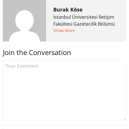
Burak Köse
İstanbul Üniversitesi İletişim
Fakültesi Gazetecilik Bölümü
mezunu. 6 yıl ana akım
Show More
medyada görev aldıktan
sonra Uzmancoin.com'u
Join the Conversation
kurdu. 2017'nin Mayıs ayından
bu yana bilfiil kripto para
gazeteciliği yapıyor.