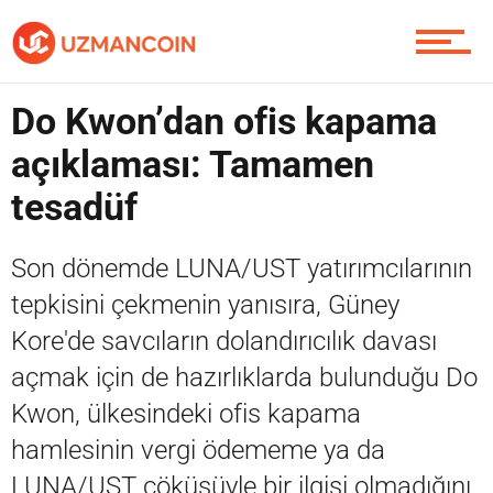
Piyasa
Do Kwon’dan ofis kapama
açıklaması: Tamamen
tesadüf
Soru Sor
Son dönemde LUNA/UST yatırımcılarının
tepkisini çekmenin yanısıra, Güney
Contact / İletişim
Kore'de savcıların dolandırıcılık davası
açmak için de hazırlıklarda bulunduğu Do
Kwon, ülkesindeki ofis kapama
hamlesinin vergi ödememe ya da
LUNA/UST çöküşüyle bir ilgisi olmadığını