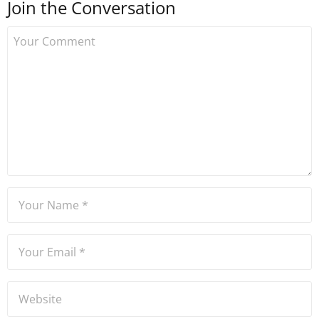
Join the Conversation
kurdu. 2017'nin Mayıs ayından
bu yana bilfiil kripto para
gazeteciliği yapıyor.