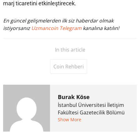
marj ticaretini etkinleştirecek.
En güncel gelişmelerden ilk siz haberdar olmak
istiyorsanız
Uzmancoin Telegram
kanalına katılın!
In this article
Coin Rehberi
Burak Köse
İstanbul Üniversitesi İletişim
Fakültesi Gazetecilik Bölümü
mezunu. 6 yıl ana akım
Show More
medyada görev aldıktan
sonra Uzmancoin.com'u