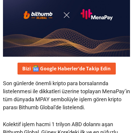
Bizi
Google Haberler'de
Takip Edin
Son günlerde önemli kripto para borsalarında
listelenmesi ile dikkatleri üzerine toplayan MenaPay’in
tüm dünyada MPAY sembolüyle işlem gören kripto
parası Bithumb Global’de listelendi.
Kolektif işlem hacmi 1 trilyon ABD dolarını aşan
Bithumb Global, Güney Kore’deki ilk ve en nüfuzlu