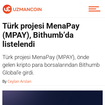
Piyasa
Türk projesi MenaPay
(MPAY), Bithumb’da
listelendi
Soru Sor
Türk projesi MenaPay (MPAY), önde
gelen kripto para borsalarından Bithumb
Contact / İletişim
Global'e girdi.
By
Ceylan Arslan