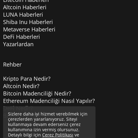
Altcoin Haberleri
LUNA Haberleri
Shiba Inu Haberleri
Metaverse Haberleri
DeFi Haberleri
Yazarlardan
Rehber
Kripto Para Nedir?
Altcoin Nedir?
Bitcoin Madenciliği Nedir?
Ethereum Madenciliği Nasıl Yapılır?
DeFi Nedir?
Sizlere daha iyi hizmet verebilmek için
Bitcoin Hesabı Nasıl Açılır?
çerezlerden yararlanıyoruz. Siteyi
kullanmaya devam ederseniz çerez
kullanımına izin vermiş olursunuz.
Detaylı bilgi için
Çerez Politikası
ve