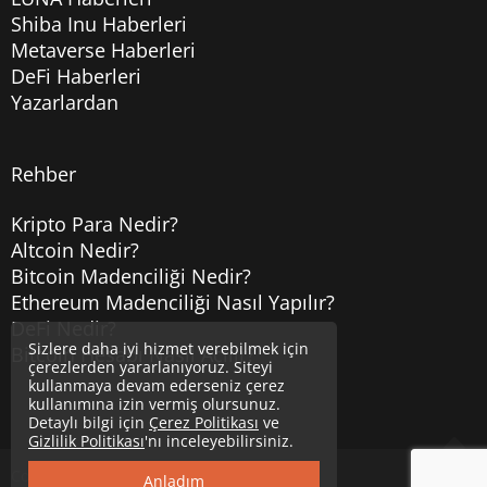
Shiba Inu Haberleri
Metaverse Haberleri
DeFi Haberleri
Yazarlardan
Rehber
Kripto Para Nedir?
Altcoin Nedir?
Bitcoin Madenciliği Nedir?
Ethereum Madenciliği Nasıl Yapılır?
DeFi Nedir?
Sizlere daha iyi hizmet verebilmek için
Bitcoin Hesabı Nasıl Açılır?
çerezlerden yararlanıyoruz. Siteyi
kullanmaya devam ederseniz çerez
kullanımına izin vermiş olursunuz.
Detaylı bilgi için
Çerez Politikası
ve
Gizlilik Politikası
'nı inceleyebilirsiniz.
Copyright © 2020
Uzmancoin
Yukarı
Anladım