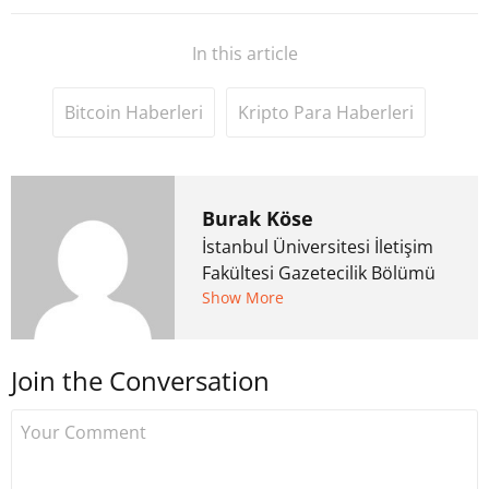
In this article
Bitcoin Haberleri
Kripto Para Haberleri
Burak Köse
İstanbul Üniversitesi İletişim
Fakültesi Gazetecilik Bölümü
mezunu. 6 yıl ana akım
Show More
medyada görev aldıktan
sonra Uzmancoin.com'u
Join the Conversation
kurdu. 2017'nin Mayıs ayından
bu yana bilfiil kripto para
gazeteciliği yapıyor.