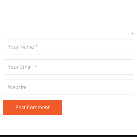
Ateşler, program sunuculuğu
ve spikerlik konularında da
tecrübe sahibidir.