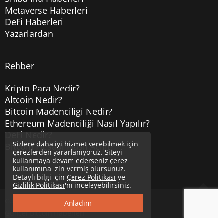
Metaverse Haberleri
DeFi Haberleri
Yazarlardan
Rehber
Kripto Para Nedir?
Altcoin Nedir?
Bitcoin Madenciliği Nedir?
Ethereum Madenciliği Nasıl Yapılır?
DeFi Nedir?
Sizlere daha iyi hizmet verebilmek için
Bitcoin Hesabı Nasıl Açılır?
çerezlerden yararlanıyoruz. Siteyi
kullanmaya devam ederseniz çerez
kullanımına izin vermiş olursunuz.
Detaylı bilgi için
Çerez Politikası
ve
Gizlilik Politikası
'nı inceleyebilirsiniz.
Copyright © 2020
Uzmancoin
Yukarı
Anladım
Güncel Bitcoin Haberleri