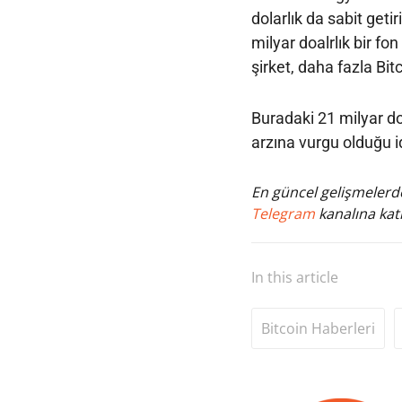
dolarlık da sabit getiri
milyar doalrlık bir fo
şirket, daha fazla Bit
Buradaki 21 milyar dola
arzına vurgu olduğu id
En güncel gelişmelerde
Telegram
kanalına katı
In this article
Bitcoin Haberleri