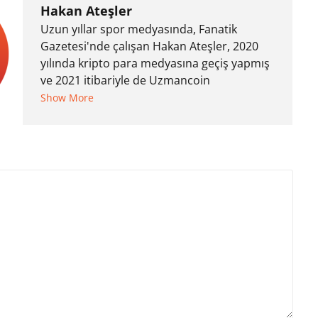
Hakan Ateşler
Uzun yıllar spor medyasında, Fanatik
Gazetesi'nde çalışan Hakan Ateşler, 2020
yılında kripto para medyasına geçiş yapmış
ve 2021 itibariyle de Uzmancoin
bünyesinde çalışmaya başlamıştır. Notre
Show More
Dame de Sion Fransız Lisesi ve Yıldız Teknik
Üniversitesi Mütercim Tercümanlık Bölümü
mezunu olan Hakan Ateşler, program
sunuculuğu ve spikerlik konularında da
tecrübe sahibidir.