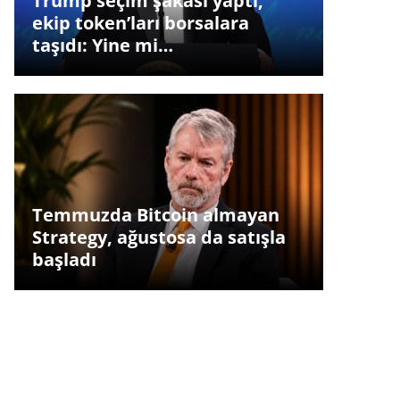
Trump seçim şakası yaptı,
ekip token’ları borsalara
taşıdı: Yine mi…
Temmuzda Bitcoin almayan
Strategy, ağustosa da satışla
başladı