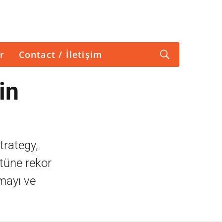
r
Contact / İletişim
in
trategy,
stüne rekor
amayı ve