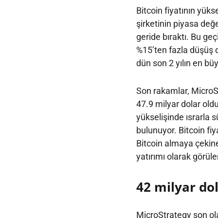
Bitcoin fiyatının yü
şirketinin piyasa değe
geride bıraktı. Bu ge
%15’ten fazla düşüş d
dün son 2 yılın en b
Son rakamlar, MicroSt
47.9 milyar dolar old
yükselişinde ısrarla s
bulunuyor. Bitcoin fiy
Bitcoin almaya çekine
yatırımı olarak görüle
42 milyar do
MicroStrategy son ola