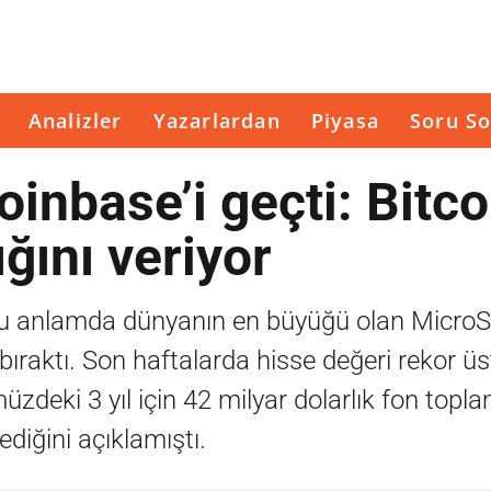
Analizler
Yazarlardan
Piyasa
Soru So
inbase’i geçti: Bitco
ığını veriyor
 bu anlamda dünyanın en büyüğü olan MicroS
bıraktı. Son haftalarda hisse değeri rekor ü
müzdeki 3 yıl için 42 milyar dolarlık fon topl
ediğini açıklamıştı.