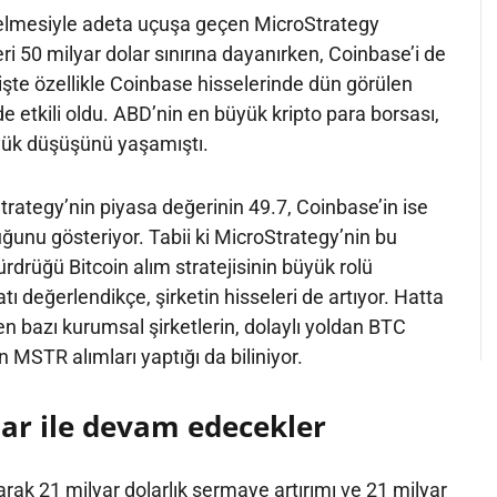
kselmesiyle adeta uçuşa geçen MicroStrategy
ri 50 milyar dolar sınırına dayanırken, Coinbase’i de
çişte özellikle Coinbase hisselerinde dün görülen
e etkili oldu. ABD’nin en büyük kripto para borsası,
üyük düşüşünü yaşamıştı.
rategy’nin piyasa değerinin 49.7, Coinbase’in ise
uğunu gösteriyor. Tabii ki MicroStrategy’nin bu
ürdrüğü Bitcoin alım stratejisinin büyük rolü
atı değerlendikçe, şirketin hisseleri de artıyor. Hatta
n bazı kurumsal şirketlerin, dolaylı yoldan BTC
n MSTR alımları yaptığı da biliniyor.
lar ile devam edecekler
rak 21 milyar dolarlık sermaye artırımı ve 21 milyar