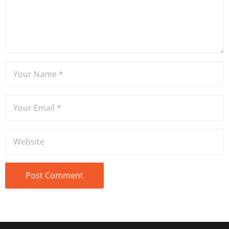
Ateşler, program sunuculuğu
ve spikerlik konularında da
tecrübe sahibidir.