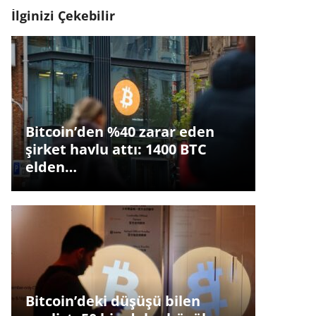
İlginizi Çekebilir
Bitcoin’den %40 zarar eden
şirket havlu attı: 1400 BTC
elden…
Bitcoin’deki düşüşü bilen