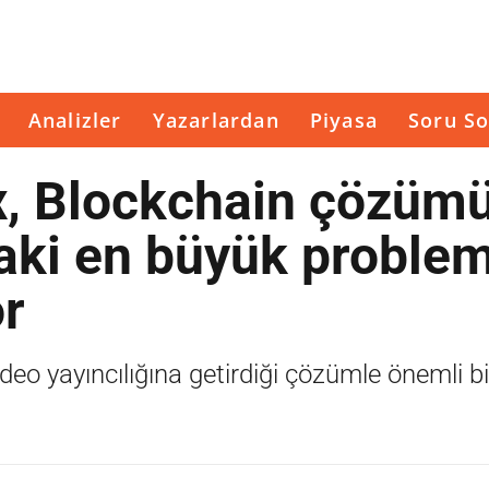
Analizler
Yazarlardan
Piyasa
Soru So
x, Blockchain çözüm
ktaki en büyük problem
or
deo yayıncılığına getirdiği çözümle önemli b