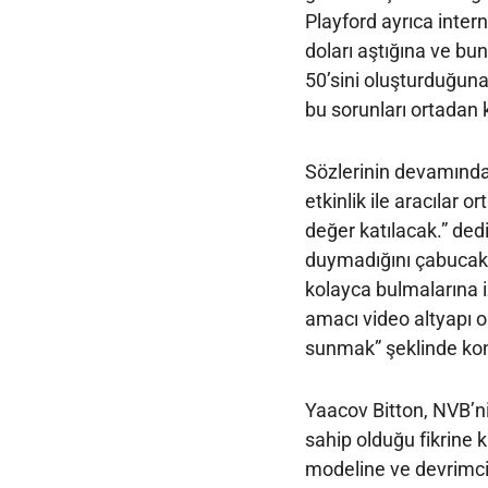
Playford ayrıca intern
doları aştığına ve b
50’sini oluşturduğuna
bu sorunları ortadan k
Sözlerinin devamında 
etkinlik ile aracılar 
değer katılacak.” ded
duymadığını çabucak e
kolayca bulmalarına i
amacı video altyapı o
sunmak” şeklinde ko
Yaacov Bitton, NVB’ni
sahip olduğu fikrine ka
modeline ve devrimci b