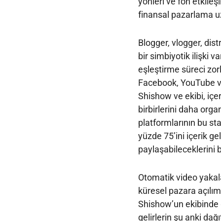
yönleri ve fon etkile
finansal pazarlama u
Blogger, vlogger, dist
bir simbiyotik ilişki 
eşleştirme süreci zorl
Facebook, YouTube ve
Shishow ve ekibi, içeri
birbirlerini daha orga
platformlarının bu st
yüzde 75’ini içerik gel
paylaşabileceklerini be
Otomatik video yakal
küresel pazara açılım
Shishow’un ekibinde g
gelirlerin şu anki da