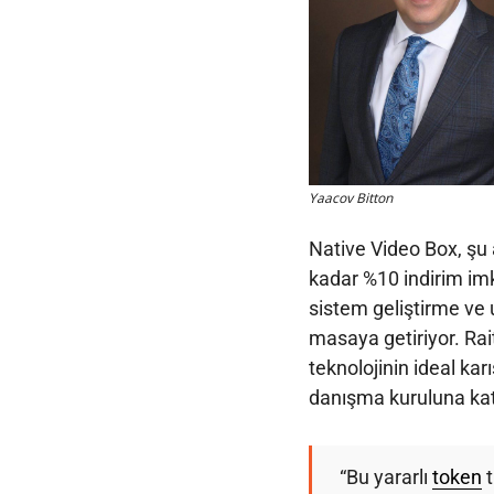
Yaacov Bitton
Native Video Box, şu
kadar %10 indirim imk
sistem geliştirme ve u
masaya getiriyor. Rait
teknolojinin ideal ka
danışma kuruluna kat
“Bu yararlı
token
t