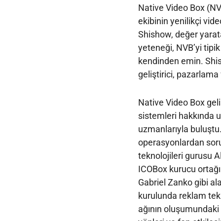
Native Video Box (NV
ekibinin yenilikçi vi
Shishow, değer yarat
yeteneği, NVB’yi tipi
kendinden emin. Shis
geliştirici, pazarlama
Native Video Box geli
sistemleri hakkında uz
uzmanlarıyla buluştu
operasyonlardan sor
teknolojileri gurusu
ICOBox kurucu ortağı 
Gabriel Zanko gibi al
kurulunda reklam tekn
ağının oluşumundaki g