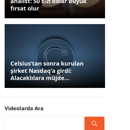
analist: 50 bin dolar büyük
fırsat olur
Celsius’tan sonra kurulan
şirket Nasdaq’a girdi:
Alacaklılara müjde…
Videolarda Ara