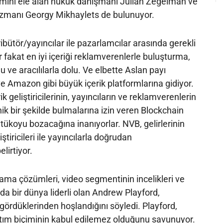
şimini ele alan hukuk danışmanı Julian Zegelman ve
zmanı Georgy Mikhaylets de bulunuyor.
ribütör/yayıncılar ile pazarlamcılar arasında gerekli
var fakat en iyi içeriği reklamverenlerle buluşturma,
u ve aracılılarla dolu. Ve elbette Aslan payı
 Amazon gibi büyük içerik platformlarına gidiyor.
k geliştiricilerinin, yayıncıların ve reklamverenlerin
nik bir şekilde bulmalarına izin veren Blockchain
atükoyu bozacağına inanıyorlar. NVB, gelirlerinin
iştiricileri ile yayıncılarla doğrudan
lirtiyor.
ama çözümleri, video segmentinin incelikleri ve
da bir dünya liderli olan Andrew Playford,
ördüklerinden hoşlandığını söyledi. Playford,
ğıtım biçiminin kabul edilemez olduğunu savunuyor.