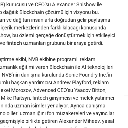
B) kurucusu ve CEO’su Alexander Shishow ile
deo dağıtık Blockchain çözümü için vizyonu bu.
an ve dağıtan insanlarla doğrudan gelir paylaşma
k içerik merkezlerinden farklı kılacağı konusunda
how, bu özlemi gerçeğe dönüştürmek için etkileyici
 ve
fintech
uzmanları grubunu bir araya getirdi.
ştirme ekibi, NVB ekibine programlı reklam
manlık eğitimi veren Blockchain ile AI teknolojileri
. NVB’nin danışma kurulunda Sonic Foundry Inc.’in
umlu başkan yardımcısı Andrew Playford, reklam
 Alexei Morozov, Advenced CEO’su Yaacov Bitton,
Mike Raitsyn, fintech girişimcisi ve melek yatırımcı
anında uzman isimler yer alıyor. Ayrıca danışma
olojileri uzmanlığını fon müzakereleri ve yayıncılar
eçmişiyle birlikte getiren Alexander Miheev, yasal