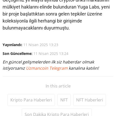
mülkiyet haklarını elinde bulunduran Yuga Labs, yeni
bir proje başlattıktan sonra gelen tepkiler üzerine
koleksiyonla ilgili herhangi bir girişimde
bulunmayacaklarını duyurmuştu.
Yayınlandı:
11 Nisan 2025 13:23
Son Güncelleme:
11 Nisan 2025 13:24
En güncel gelişmelerden ilk siz haberdar olmak
istiyorsanız
Uzmancoin Telegram
kanalına katılın!
In this article
Kripto Para Haberleri
NFT
NFT Haberleri
Son Dakika Kripto Para Haberleri