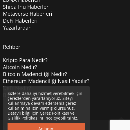
Shiba Inu Haberleri
Metaverse Haberleri
DeFi Haberleri
Yazarlardan
Rehber
Kripto Para Nedir?
Altcoin Nedir?
Bitcoin Madenciliği Nedir?
Ethereum Madenciliği Nasıl Yapılır?
DeFi Nedir?
Sizlere daha iyi hizmet verebilmek için
Bitcoin Hesabı Nasıl Açılır?
çerezlerden yararlanıyoruz. Siteyi
kullanmaya devam ederseniz çerez
kullanımına izin vermiş olursunuz.
Detaylı bilgi için
Çerez Politikası
ve
Gizlilik Politikası
'nı inceleyebilirsiniz.
Copyright © 2020
Uzmancoin
Yukarı
Anladım