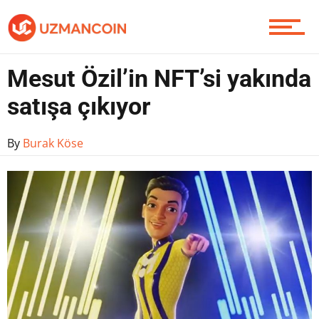
Yazarlardan
Mesut Özil’in NFT’si yakında
satışa çıkıyor
Piyasa
By
Burak Köse
Soru Sor
Contact / İletişim