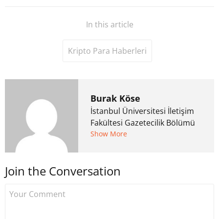
In this article
Kripto Para Haberleri
Burak Köse
İstanbul Üniversitesi İletişim
Fakültesi Gazetecilik Bölümü
mezunu. 6 yıl ana akım
Show More
medyada görev aldıktan
sonra Uzmancoin.com'u
Join the Conversation
kurdu. 2017'nin Mayıs ayından
bu yana bilfiil kripto para
gazeteciliği yapıyor.