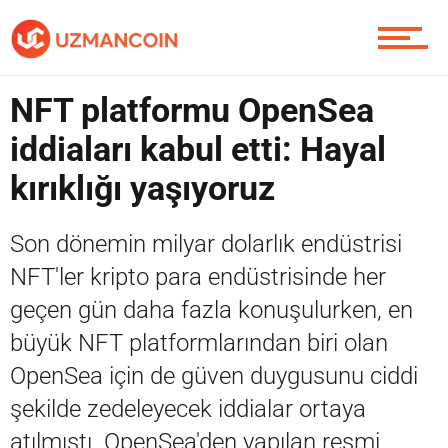
Soru Sor
NFT platformu OpenSea
iddiaları kabul etti: Hayal
kırıklığı yaşıyoruz
Contact / İletişim
Son dönemin milyar dolarlık endüstrisi
NFT'ler kripto para endüstrisinde her
geçen gün daha fazla konuşulurken, en
büyük NFT platformlarından biri olan
OpenSea için de güven duygusunu ciddi
şekilde zedeleyecek iddialar ortaya
atılmıştı. OpenSea'den yapılan resmi