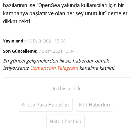
bazılarının ise “OpenSea yakında kullanıcıları için bir
kampanya başlatır ve olan her şey unutulur” demeleri
dikkat çekti.
Yayınlandı:
15 Eylül 2021 15:56
Son Güncelleme:
7 Ekim 2021 13:04
En güncel gelişmelerden ilk siz haberdar olmak
istiyorsanız
Uzmancoin Telegram
kanalına katılın!
In this article
Kripto Para Haberleri
NFT Haberleri
Nate Chastain