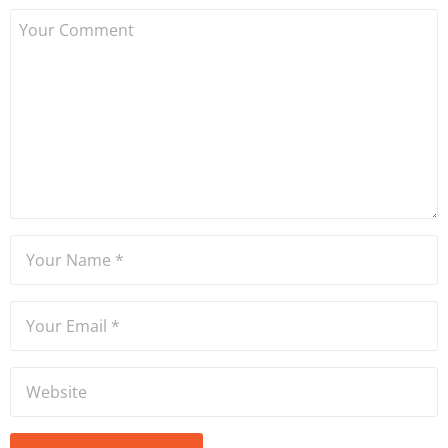
çalışmaya başlamıştır. Notre
Dame de Sion Fransız Lisesi
ve Yıldız Teknik Üniversitesi
Mütercim Tercümanlık
Bölümü mezunu olan Hakan
Ateşler, program sunuculuğu
ve spikerlik konularında da
tecrübe sahibidir.