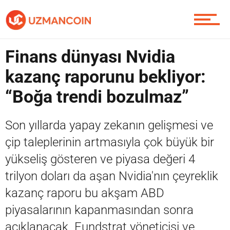
Piyasa
Finans dünyası Nvidia
kazanç raporunu bekliyor:
Soru Sor
“Boğa trendi bozulmaz”
Son yıllarda yapay zekanın gelişmesi ve
Contact / İletişim
çip taleplerinin artmasıyla çok büyük bir
yükseliş gösteren ve piyasa değeri 4
trilyon doları da aşan Nvidia'nın çeyreklik
kazanç raporu bu akşam ABD
piyasalarının kapanmasından sonra
açıklanacak. Fundstrat yöneticisi ve