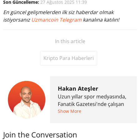
Son Güncelleme:
27 Ağustos 2025 11:39
En güncel gelişmelerden ilk siz haberdar olmak
istiyorsanız
Uzmancoin Telegram
kanalına katılın!
In this article
Kripto Para Haberleri
Hakan Ateşler
Uzun yıllar spor medyasında,
Fanatik Gazetesi'nde çalışan
Hakan Ateşler, 2020 yılında
Show More
kripto para medyasına geçiş
yapmış ve 2021 itibariyle de
Join the Conversation
Uzmancoin bünyesinde