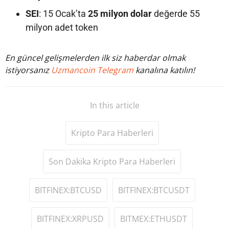
SEI
: 15 Ocak’ta
25 milyon dolar
değerde 55
milyon adet token
En güncel gelişmelerden ilk siz haberdar olmak
istiyorsanız
Uzmancoin Telegram
kanalına katılın!
In this article
Kripto Para Haberleri
Son Dakika Kripto Para Haberleri
BITFINEX:BTCUSD
BITFINEX:BTCUSDT
BITFINEX:XRPUSD
BITMEX:ETHUSDT