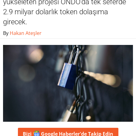
yükseleten projesi ONDO'da tek seferde
2.9 milyar dolarlık token dolaşıma
girecek.
By
Hakan Ateşler
Bizi
Google Haberler'de
Takip Edin