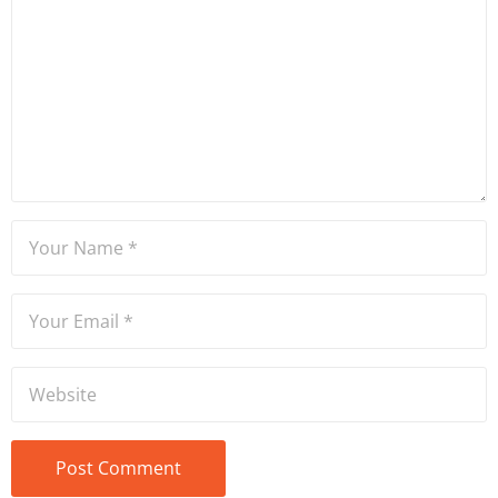
ve Yıldız Teknik Üniversitesi
Mütercim Tercümanlık
Bölümü mezunu olan Hakan
Ateşler, program sunuculuğu
ve spikerlik konularında da
tecrübe sahibidir.