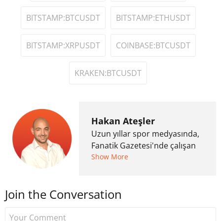
BITSTAMP:BTCUSDT
BITSTAMP:ETHUSDT
BITSTAMP:XRPUSDT
COINBASE:BTCUSDT
KRAKEN:BTCUSDT
Hakan Ateşler
Uzun yıllar spor medyasında,
Fanatik Gazetesi'nde çalışan
Hakan Ateşler, 2020 yılında
Show More
kripto para medyasına geçiş
yapmış ve 2021 itibariyle de
Join the Conversation
Uzmancoin bünyesinde
çalışmaya başlamıştır. Notre
Dame de Sion Fransız Lisesi