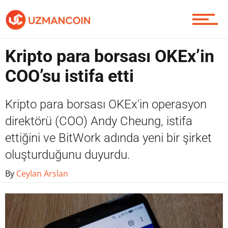
Yazarlardan
Kripto para borsası OKEx’in
COO’su istifa etti
Piyasa
Kripto para borsası OKEx'in operasyon
direktörü (COO) Andy Cheung, istifa
Soru Sor
ettiğini ve BitWork adında yeni bir şirket
oluşturduğunu duyurdu.
By
Ceylan Arslan
Contact / İletişim