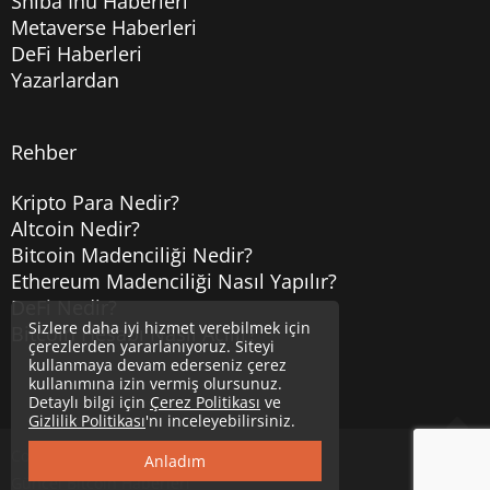
Shiba Inu Haberleri
Metaverse Haberleri
DeFi Haberleri
Yazarlardan
Rehber
Kripto Para Nedir?
Altcoin Nedir?
Bitcoin Madenciliği Nedir?
Ethereum Madenciliği Nasıl Yapılır?
DeFi Nedir?
Sizlere daha iyi hizmet verebilmek için
Bitcoin Hesabı Nasıl Açılır?
çerezlerden yararlanıyoruz. Siteyi
kullanmaya devam ederseniz çerez
kullanımına izin vermiş olursunuz.
Detaylı bilgi için
Çerez Politikası
ve
Gizlilik Politikası
'nı inceleyebilirsiniz.
Copyright © 2020
Uzmancoin
Yukarı
Anladım
Güncel Bitcoin Haberleri