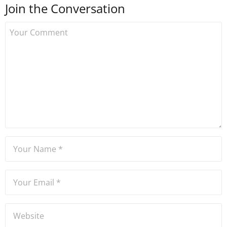
Join the Conversation
Uzmancoin bünyesinde
çalışmaya başlamıştır. Notre
Dame de Sion Fransız Lisesi
ve Yıldız Teknik Üniversitesi
Mütercim Tercümanlık
Bölümü mezunu olan Hakan
Ateşler, program sunuculuğu
ve spikerlik konularında da
tecrübe sahibidir.