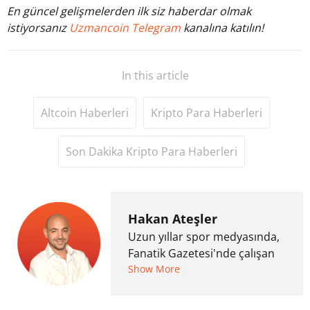
En güncel gelişmelerden ilk siz haberdar olmak
istiyorsanız
Uzmancoin Telegram
kanalına katılın!
In this article
Altcoin Haberleri
Kripto Para Haberleri
Son Dakika Kripto Para Haberleri
Hakan Ateşler
Uzun yıllar spor medyasında,
Fanatik Gazetesi'nde çalışan
Hakan Ateşler, 2020 yılında
Show More
kripto para medyasına geçiş
yapmış ve 2021 itibariyle de