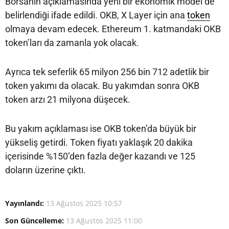
Borsanın açıklamasında yeni bir ekonomik model de
belirlendiği ifade edildi. OKB, X Layer için ana
token
olmaya devam edecek. Ethereum 1. katmandaki OKB
token’ları da zamanla yok olacak.
Ayrıca tek seferlik 65 milyon 256 bin 712 adetlik bir
token yakımı da olacak. Bu yakımdan sonra OKB
token arzı 21 milyona düşecek.
Bu yakım açıklaması ise OKB token’da büyük bir
yükseliş getirdi. Token fiyatı yaklaşık 20 dakika
içerisinde %150’den fazla değer kazandı ve 125
doların üzerine çıktı.
Yayınlandı:
13 Ağustos 2025 10:57
Son Güncelleme:
13 Ağustos 2025 11:00