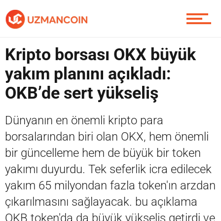
Yazarlardan
Kripto borsası OKX büyük
Piyasa
yakım planını açıkladı:
OKB’de sert yükseliş
Soru Sor
Dünyanın en önemli kripto para
borsalarından biri olan OKX, hem önemli
Contact / İletişim
bir güncelleme hem de büyük bir token
yakımı duyurdu. Tek seferlik icra edilecek
yakım 65 milyondan fazla token'ın arzdan
çıkarılmasını sağlayacak. bu açıklama
OKB token'da da büyük yükseliş getirdi ve