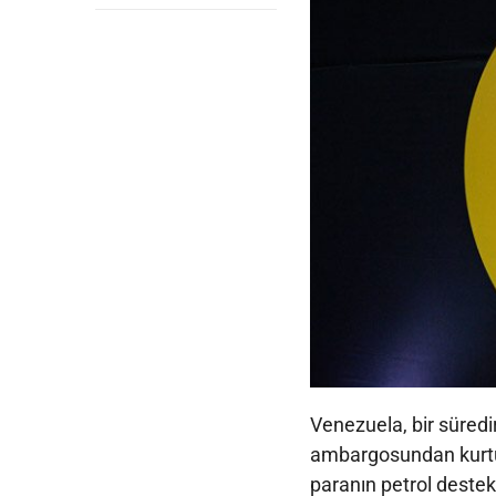
Venezuela, bir süredir
ambargosundan kurtu
paranın petrol destekli