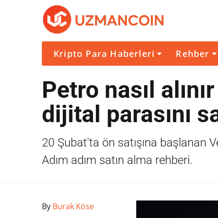
Kripto Para Haberleri
Rehber
Petro nasıl alını
dijital parasını 
20 Şubat'ta ön satışına başlanan Ven
Adım adım satın alma rehberi.
By
Burak Köse