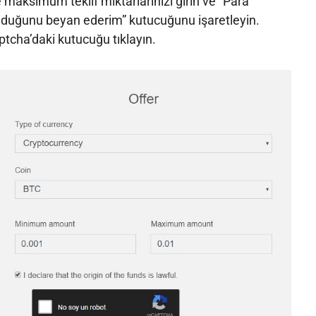
aksimum teklif miktarlarınızı girin ve “Para
olduğunu beyan ederim” kutucuğunu işaretleyin.
tcha’daki kutucuğu tıklayın.