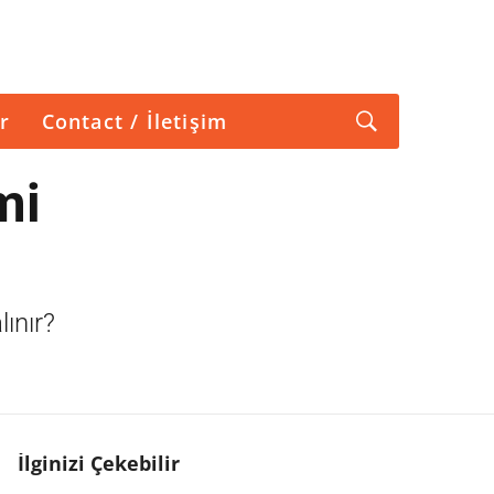
r
Contact / İletişim
mi
lınır?
İlginizi Çekebilir