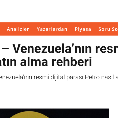
Analizler
Yazarlardan
Piyasa
Soru So
r – Venezuela’nın res
satın alma rehberi
ezuela'nın resmi dijital parası Petro nasıl a