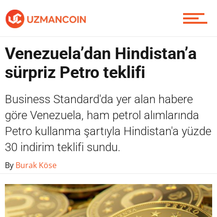
Yazarlardan
Venezuela’dan Hindistan’a
Piyasa
sürpriz Petro teklifi
Business Standard'da yer alan habere
Soru Sor
göre Venezuela, ham petrol alımlarında
Petro kullanma şartıyla Hindistan'a yüzde
30 indirim teklifi sundu.
Contact / İletişim
By
Burak Köse