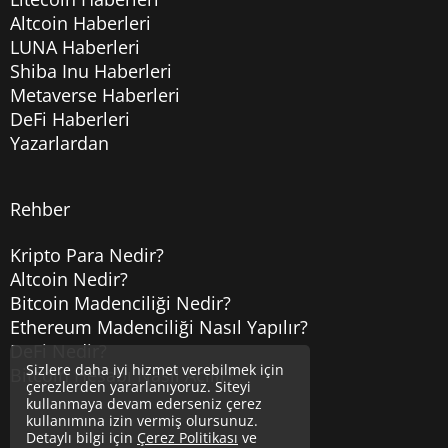
Altcoin Haberleri
LUNA Haberleri
Shiba Inu Haberleri
Metaverse Haberleri
DeFi Haberleri
Yazarlardan
Rehber
Kripto Para Nedir?
Altcoin Nedir?
Bitcoin Madenciliği Nedir?
Ethereum Madenciliği Nasıl Yapılır?
DeFi Nedir?
Sizlere daha iyi hizmet verebilmek için
Bitcoin Hesabı Nasıl Açılır?
çerezlerden yararlanıyoruz. Siteyi
kullanmaya devam ederseniz çerez
kullanımına izin vermiş olursunuz.
Detaylı bilgi için
Çerez Politikası
ve