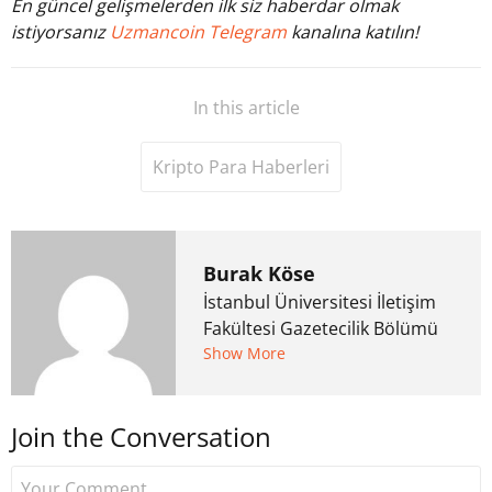
En güncel gelişmelerden ilk siz haberdar olmak
istiyorsanız
Uzmancoin Telegram
kanalına katılın!
In this article
Kripto Para Haberleri
Burak Köse
İstanbul Üniversitesi İletişim
Fakültesi Gazetecilik Bölümü
mezunu. 6 yıl ana akım
Show More
medyada görev aldıktan
sonra Uzmancoin.com'u
Join the Conversation
kurdu. 2017'nin Mayıs ayından
bu yana bilfiil kripto para
gazeteciliği yapıyor.