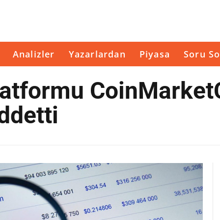
Analizler
Yazarlardan
Piyasa
Soru So
platformu CoinMarke
ddetti