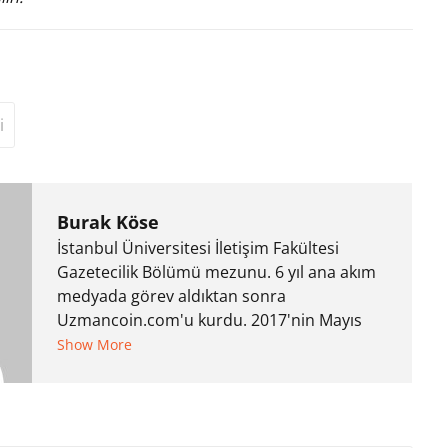
i
Burak Köse
İstanbul Üniversitesi İletişim Fakültesi
Gazetecilik Bölümü mezunu. 6 yıl ana akım
medyada görev aldıktan sonra
Uzmancoin.com'u kurdu. 2017'nin Mayıs
ayından bu yana bilfiil kripto para
Show More
gazeteciliği yapıyor.