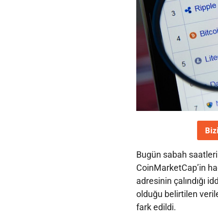
Biz
Bugün sabah saatler
CoinMarketCap’in hack
adresinin çalındığı idd
olduğu belirtilen veri
fark edildi.