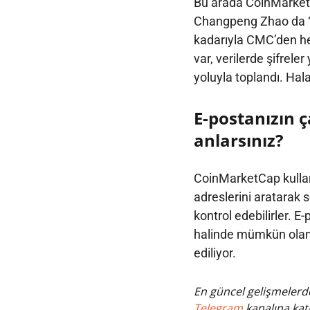
Bu arada CoinMarketC
Changpeng Zhao da “C
kadarıyla CMC’den her
var, verilerde şifrele
yoluyla toplandı. Hala
E-postanızın ç
anlarsınız?
CoinMarketCap kullan
adreslerini aratarak s
kontrol edebilirler. E-
halinde mümkün olan e
ediliyor.
En güncel gelişmelerde
Telegram
kanalına katı