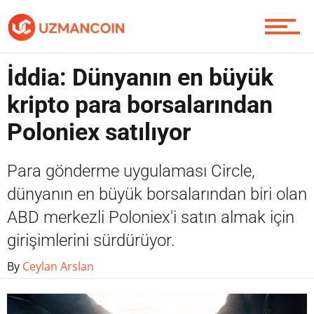
Yazarlardan
İddia: Dünyanın en büyük
Piyasa
kripto para borsalarından
Poloniex satılıyor
Soru Sor
Para gönderme uygulaması Circle,
dünyanın en büyük borsalarından biri olan
ABD merkezli Poloniex'i satın almak için
Contact / İletişim
girişimlerini sürdürüyor.
By
Ceylan Arslan