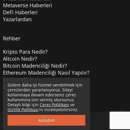
Metaverse Haberleri
DeFi Haberleri
Yazarlardan
Rehber
Kripto Para Nedir?
Altcoin Nedir?
Bitcoin Madenciliği Nedir?
Ethereum Madenciliği Nasıl Yapılır?
DeFi Nedir?
Sizlere daha iyi hizmet verebilmek için
Bitcoin Hesabı Nasıl Açılır?
çerezlerden yararlanıyoruz. Siteyi
kullanmaya devam ederseniz çerez
kullanımına izin vermiş olursunuz.
Detaylı bilgi için
Çerez Politikası
ve
Gizlilik Politikası
'nı inceleyebilirsiniz.
Copyright © 2020
Uzmancoin
Yukarı
Anladım
Güncel Bitcoin Haberleri