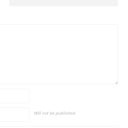
Dame de Sion Fransız Lisesi ve Yıldız Teknik
Üniversitesi Mütercim Tercümanlık Bölümü
mezunu olan Hakan Ateşler, program
sunuculuğu ve spikerlik konularında da
tecrübe sahibidir.
Will not be published.