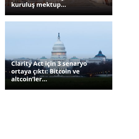
kuruluş mektup…
Clarity Act için 3 senaryo
ortaya çıktı: Bitcoin ve
altcoin’ler…