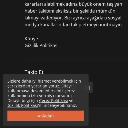
kararları alabilmek adına büyük önem taşıyan
haber takibini eksiksiz bir şekilde mümkün
kılmayı vadediyor. Bizi ayrıca aşağıdaki sosyal
medya kanallarından takip etmeyi unutmayın.
Künye
Gizlilik Politikası
Takip Et
Sizlere daha iyi hizmet verebilmek için
çerezlerden yararlanıyoruz. Siteyi
kullanmaya devam ederseniz çerez
kullanımına izin vermiş olursunuz.
Detaylı bilgi için
Çerez Politikası
ve
Gizlilik Politikası
'nı inceleyebilirsiniz.
Copyright © 2020
Uzmancoin
Anladım
Güncel Bitcoin Haberleri