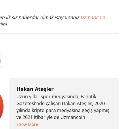
n ilk siz haberdar olmak istiyorsanız
Uzmancoin
lın!
i
Hakan Ateşler
Uzun yıllar spor medyasında, Fanatik
Gazetesi'nde çalışan Hakan Ateşler, 2020
yılında kripto para medyasına geçiş yapmış
ve 2021 itibariyle de Uzmancoin
bünyesinde çalışmaya başlamıştır. Notre
Show More