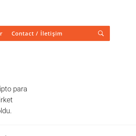
r
Contact / İletişim
ipto para
irket
ldu.