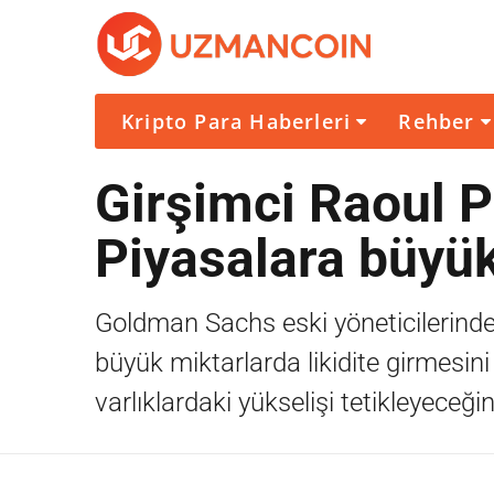
Kripto Para Haberleri
Rehber
Girşimci Raoul 
Piyasalara büyük
Goldman Sachs eski yöneticilerind
büyük miktarlarda likidite girmesini
varlıklardaki yükselişi tetikleyeceğ