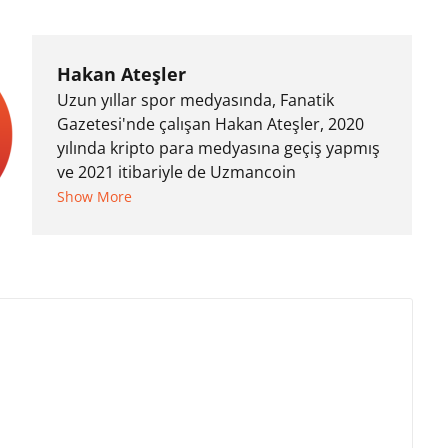
Hakan Ateşler
Uzun yıllar spor medyasında, Fanatik
Gazetesi'nde çalışan Hakan Ateşler, 2020
yılında kripto para medyasına geçiş yapmış
ve 2021 itibariyle de Uzmancoin
bünyesinde çalışmaya başlamıştır. Notre
Show More
Dame de Sion Fransız Lisesi ve Yıldız Teknik
Üniversitesi Mütercim Tercümanlık Bölümü
mezunu olan Hakan Ateşler, program
sunuculuğu ve spikerlik konularında da
tecrübe sahibidir.