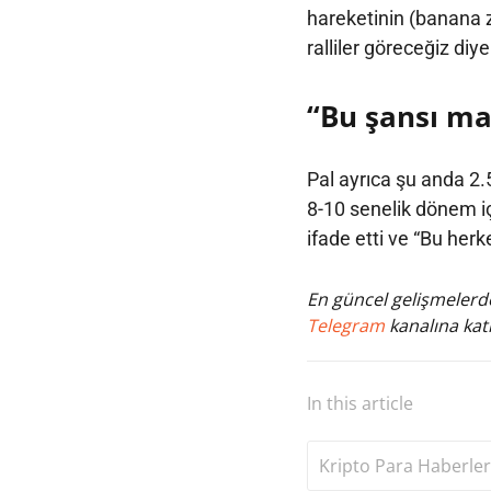
hareketinin (banana z
ralliler göreceğiz di
“Bu şansı m
Pal ayrıca şu anda 2.5
8-10 senelik dönem iç
ifade etti ve “Bu her
En güncel gelişmelerde
Telegram
kanalına katı
In this article
Kripto Para Haberler