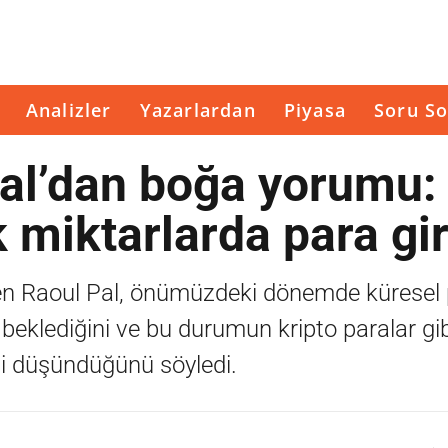
Analizler
Yazarlardan
Piyasa
Soru So
Pal’dan boğa yorumu:
 miktarlarda para gi
en Raoul Pal, önümüzdeki dönemde küresel 
 beklediğini ve bu durumun kripto paralar gibi
ini düşündüğünü söyledi.