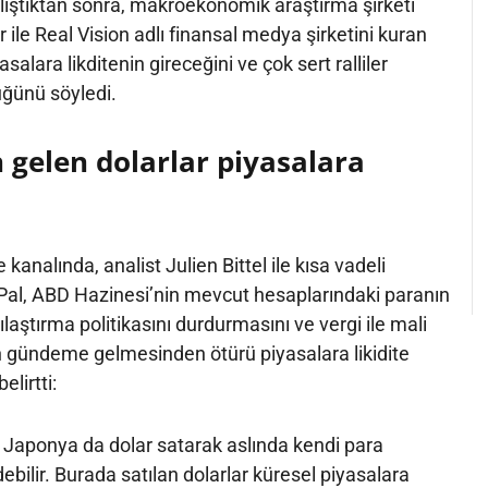
ıştıktan sonra, makroekonomik araştırma şirketi
 ile Real Vision adlı finansal medya şirketini kuran
salara likditenin gireceğini ve çok sert ralliler
ğünü söyledi.
 gelen dolarlar piyasalara
 kanalında, analist Julien Bittel ile kısa vadeli
Pal, ABD Hazinesi’nin mevcut hesaplarındaki paranın
kılaştırma politikasını durdurmasını ve vergi ile mali
n gündeme gelmesinden ötürü piyasalara likidite
elirtti:
e Japonya da dolar satarak aslında kendi para
bilir. Burada satılan dolarlar küresel piyasalara