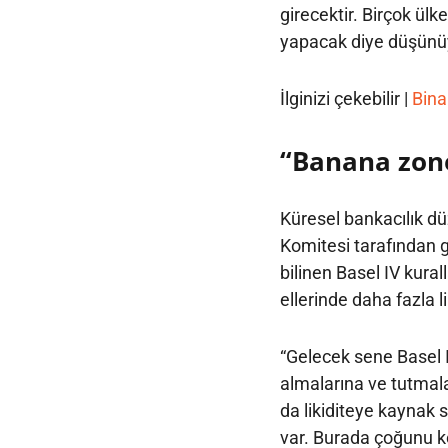
girecektir. Birçok ülk
yapacak diye düşün
İlginizi çekebilir |
Bina
“Banana zone 
Küresel bankacılık d
Komitesi tarafından ge
bilinen Basel IV kural
ellerinde daha fazla l
“Gelecek sene Basel I
almalarına ve tutmal
da likiditeye kaynak 
var. Burada çoğunu 