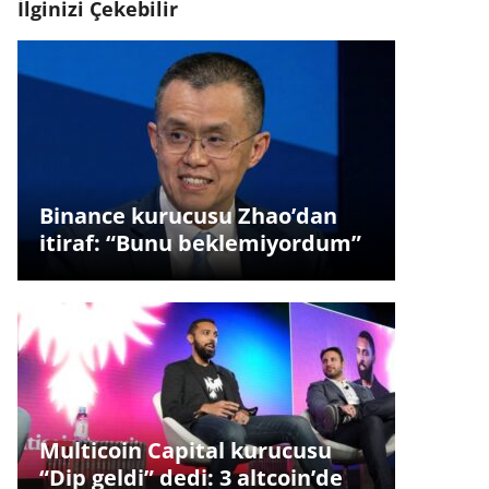
İlginizi Çekebilir
Binance kurucusu Zhao’dan
itiraf: “Bunu beklemiyordum”
Multicoin Capital kurucusu
“Dip geldi” dedi: 3 altcoin’de