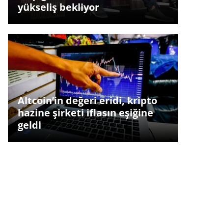
yükseliş bekliyor
Altcoin’in değeri eridi, kripto
hazine şirketi iflasın eşiğine
geldi