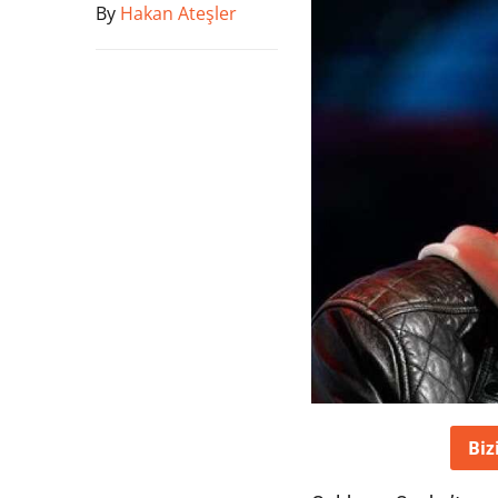
By
Hakan Ateşler
Biz