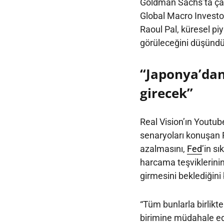
Goldman Sachs’ta çal
Global Macro Investor
Raoul Pal, küresel piya
görüleceğini düşündü
“Japonya’dan
girecek”
Real Vision’ın Youtube
senaryoları konuşan 
azalmasını,
Fed
’in sı
harcama teşviklerini
girmesini beklediğini b
“Tüm bunlarla birlikt
birimine müdahale ede