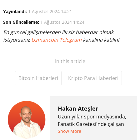
Yayınlandı:
1 Ağustos 2024 14:21
Son Güncelleme:
1 Ağustos 2024 14:24
En güncel gelişmelerden ilk siz haberdar olmak
istiyorsanız
Uzmancoin Telegram
kanalına katılın!
In this article
Bitcoin Haberleri
Kripto Para Haberleri
Hakan Ateşler
Uzun yıllar spor medyasında,
Fanatik Gazetesi'nde çalışan
Hakan Ateşler, 2020 yılında
Show More
kripto para medyasına geçiş