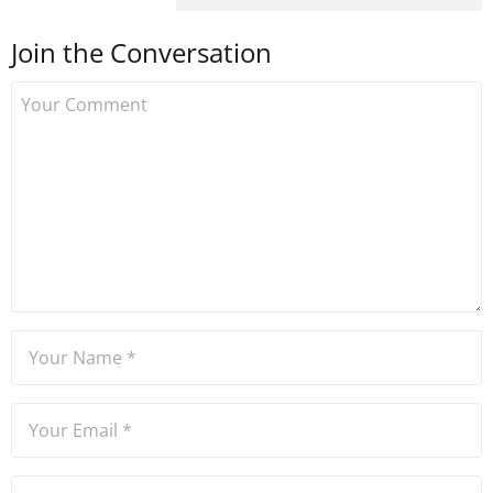
yapmış ve 2021 itibariyle de
Join the Conversation
Uzmancoin bünyesinde
çalışmaya başlamıştır. Notre
Dame de Sion Fransız Lisesi
ve Yıldız Teknik Üniversitesi
Mütercim Tercümanlık
Bölümü mezunu olan Hakan
Ateşler, program sunuculuğu
ve spikerlik konularında da
tecrübe sahibidir.