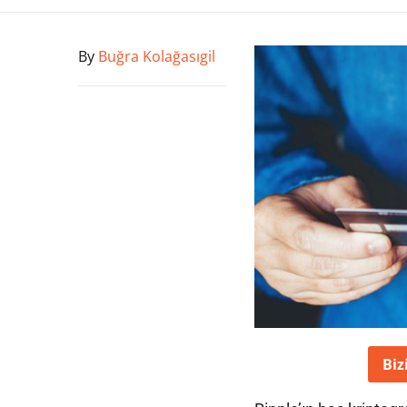
By
Buğra Kolağasıgil
Biz