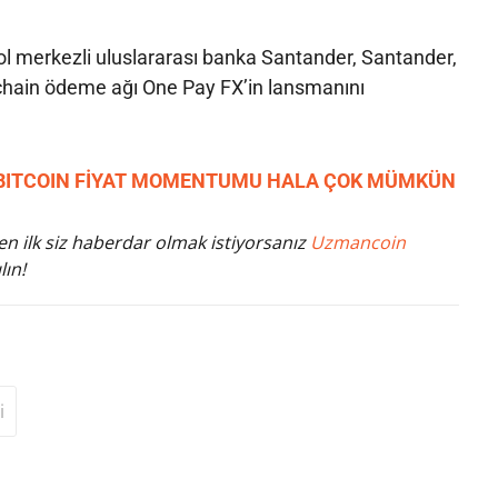
ol merkezli uluslararası banka Santander, Santander,
chain ödeme ağı One Pay FX’in lansmanını
F BITCOIN FİYAT MOMENTUMU HALA ÇOK MÜMKÜN
n ilk siz haberdar olmak istiyorsanız
Uzmancoin
lın!
i