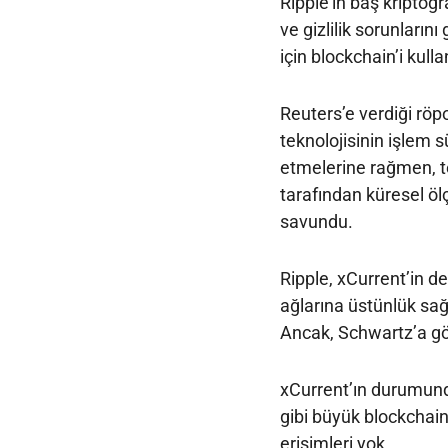
Ripple’ın baş kriptogr
ve gizlilik sorunları
için blockchain’i kull
Reuters’e verdiği röp
teknolojisinin işlem s
etmelerine rağmen, te
tarafından küresel öl
savundu.
Ripple, xCurrent’in 
ağlarına üstünlük sağ
Ancak, Schwartz’a gör
xCurrent’ın durumund
gibi büyük blockchain 
erişimleri yok.