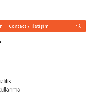
r
Contact / İletişim
r
lilik
 kullanma