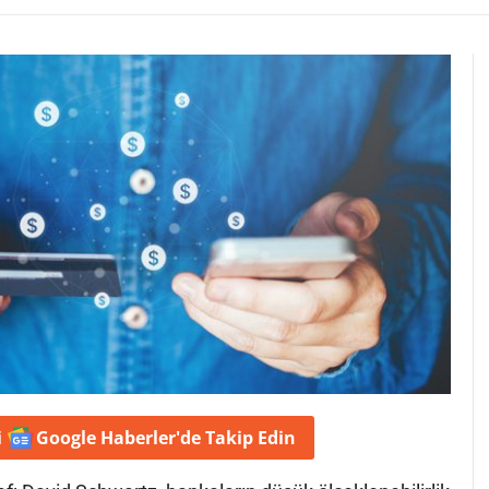
i
Google Haberler'de
Takip Edin