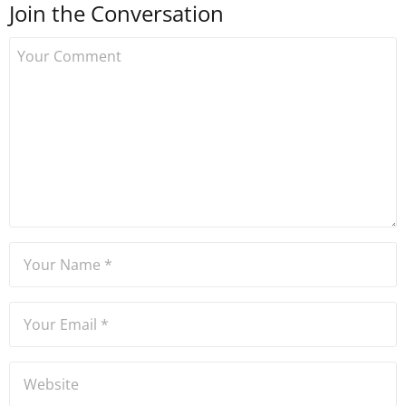
Join the Conversation
kurdu. 2017'nin Mayıs ayından
bu yana bilfiil kripto para
gazeteciliği yapıyor.