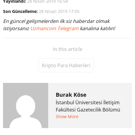
Yayınlandı:
28 Nisan 2019 16:58
Son Güncelleme:
28 Nisan 2019 17:05
En güncel gelişmelerden ilk siz haberdar olmak
istiyorsanız
Uzmancoin Telegram
kanalına katılın!
In this article
Kripto Para Haberleri
Burak Köse
İstanbul Üniversitesi İletişim
Fakültesi Gazetecilik Bölümü
mezunu. 6 yıl ana akım
Show More
medyada görev aldıktan
sonra Uzmancoin.com'u