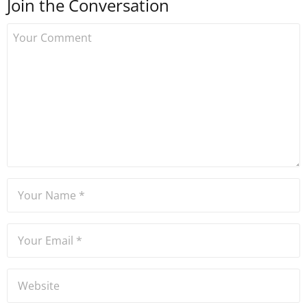
Join the Conversation
Uzmancoin bünyesinde
çalışmaya başlamıştır. Notre
Dame de Sion Fransız Lisesi
ve Yıldız Teknik Üniversitesi
Mütercim Tercümanlık
Bölümü mezunu olan Hakan
Ateşler, program sunuculuğu
ve spikerlik konularında da
tecrübe sahibidir.