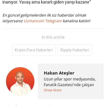
inanıyor. Yavaş ama kararlı giden yarışı kazanır”
En güncel gelişmelerden ilk siz haberdar olmak
istiyorsanız
Uzmancoin Telegram
kanalına katılın!
In this article
Kripto Para Haberleri
Ripple Haberleri
Hakan Ateşler
Uzun yıllar spor medyasında,
Fanatik Gazetesi'nde çalışan
Hakan Ateşler, 2020 yılında
Show More
kripto para medyasına geçiş
yapmış ve 2021 itibariyle de