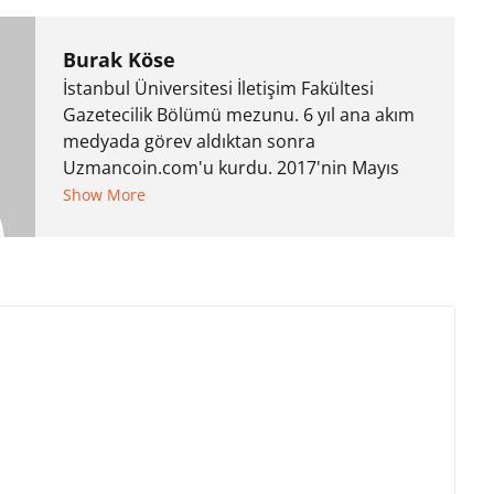
Burak Köse
İstanbul Üniversitesi İletişim Fakültesi
Gazetecilik Bölümü mezunu. 6 yıl ana akım
medyada görev aldıktan sonra
Uzmancoin.com'u kurdu. 2017'nin Mayıs
ayından bu yana bilfiil kripto para
Show More
gazeteciliği yapıyor.