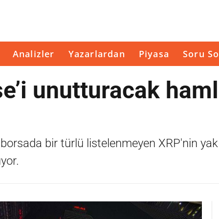
Analizler
Yazarlardan
Piyasa
Soru So
e’i unutturacak haml
u borsada bir türlü listelenmeyen XRP'nin ya
yor.