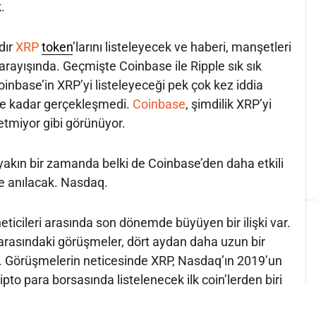
.
ldır
XRP
token
’larını listeleyecek ve haberi, manşetleri
arayışında. Geçmişte Coinbase ile Ripple sık sık
 Coinbase’in XRP’yi listeleyeceği pek çok kez iddia
iye kadar gerçekleşmedi.
Coinbase
, şimdilik XRP’yi
 etmiyor gibi görünüyor.
 yakın bir zamanda belki de Coinbase’den daha etkili
le anılacak. Nasdaq.
ticileri arasında son dönemde büyüyen bir ilişki var.
f arasındaki görüşmeler, dört aydan daha uzun bir
. Görüşmelerin neticesinde XRP, Nasdaq’ın 2019’un
pto para borsasında listelenecek ilk coin’lerden biri