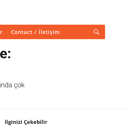
r
Contact / İletişim
e:
kında çok
İlginizi Çekebilir