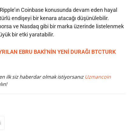
, Ripple’ın Coinbase konusunda devam eden hayal
r türlü endişeyi bir kenara atacağı düşünülebilir.
borsa ve Nasdaq gibi bir marka üzerinde listelenmek
ük bir etki yaratabilir.
RILAN EBRU BAKİ’NİN YENİ DURAĞI BTCTURK
n ilk siz haberdar olmak istiyorsanız
Uzmancoin
lın!
i