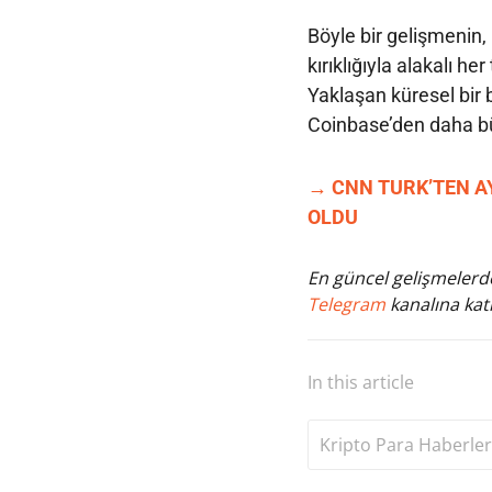
Böyle bir gelişmenin
kırıklığıyla alakalı he
Yaklaşan küresel bir 
Coinbase’den daha büy
→ CNN TURK’TEN AY
OLDU
En güncel gelişmelerde
Telegram
kanalına katı
In this article
Kripto Para Haberler