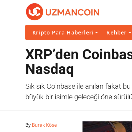
Kripto Para Haberleri
Rehber
XRP’den Coinbas
Nasdaq
Sık sık Coinbase ile anılan fakat b
büyük bir isimle geleceği öne sürülü
By
Burak Köse