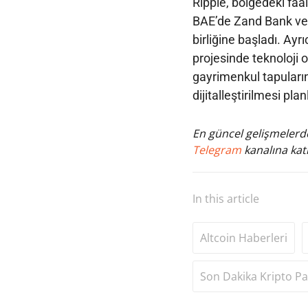
Ripple, bölgedeki faal
BAE’de Zand Bank ve
birliğine başladı. Ay
projesinde teknoloji o
gayrimenkul tapularını
dijitalleştirilmesi plan
En güncel gelişmelerde
Telegram
kanalına katı
In this article
Altcoin Haberleri
Son Dakika Kripto Pa