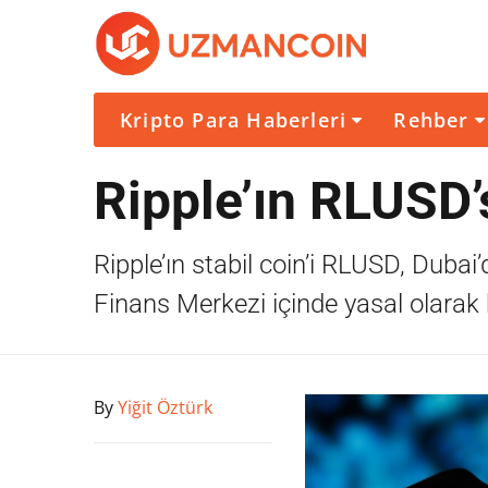
Kripto Para Haberleri
Rehber
Ripple’ın RLUSD’
Ripple’ın stabil coin’i RLUSD, Duba
Finans Merkezi içinde yasal olarak k
By
Yiğit Öztürk