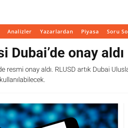
Analizler
Yazarlardan
Piyasa
Soru So
si Dubai’de onay aldı
i’de resmi onay aldı. RLUSD artık Dubai Ulusl
ullanılabilecek.