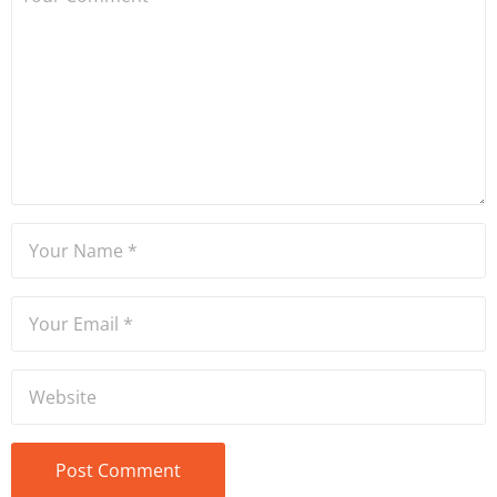
ve Yıldız Teknik Üniversitesi
Mütercim Tercümanlık
Bölümü mezunu olan Hakan
Ateşler, program sunuculuğu
ve spikerlik konularında da
tecrübe sahibidir.