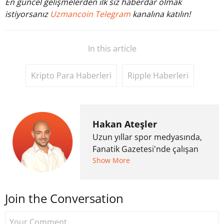
En güncel gelişmelerden ilk siz haberdar olmak
istiyorsanız
Uzmancoin Telegram
kanalına katılın!
In this article
Kripto Para Haberleri
Ripple Haberleri
Hakan Ateşler
Uzun yıllar spor medyasında,
Fanatik Gazetesi'nde çalışan
Hakan Ateşler, 2020 yılında
Show More
kripto para medyasına geçiş
yapmış ve 2021 itibariyle de
Join the Conversation
Uzmancoin bünyesinde
çalışmaya başlamıştır. Notre
Dame de Sion Fransız Lisesi