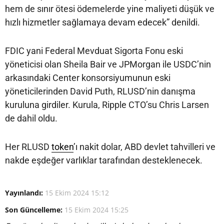
hem de sınır ötesi ödemelerde yine maliyeti düşük ve
hızlı hizmetler sağlamaya devam edecek” denildi.
FDIC yani Federal Mevduat Sigorta Fonu eski
yöneticisi olan Sheila Bair ve JPMorgan ile USDC’nin
arkasındaki Center konsorsiyumunun eski
yöneticilerinden David Puth, RLUSD’nin danışma
kuruluna girdiler. Kurula, Ripple CTO’su Chris Larsen
de dahil oldu.
Her RLUSD
token
’ı nakit dolar, ABD devlet tahvilleri ve
nakde eşdeğer varlıklar tarafından desteklenecek.
Yayınlandı:
15 Ekim 2024 15:12
Son Güncelleme:
15 Ekim 2024 15:25