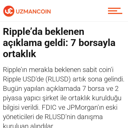
Yazarlardan
Ripple’da beklenen
Piyasa
açıklama geldi: 7 borsayla
ortaklık
Soru Sor
Ripple'ın merakla beklenen sabit coin'i
Ripple USD'de (RLUSD) artık sona gelindi.
Bugün yapılan açıklamada 7 borsa ve 2
Contact / İletişim
piyasa yapıcı şirket ile ortaklık kurulduğu
bilgisi verildi. FDIC ve JPMorgan'ın eski
yöneticileri de RLUSD'nin danışma
kuruluan alındılar.