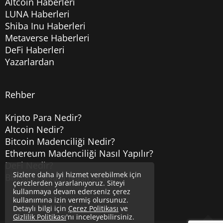
Altcoin Haberleri
LUNA Haberleri
Shiba Inu Haberleri
Metaverse Haberleri
DeFi Haberleri
Yazarlardan
Rehber
Kripto Para Nedir?
Altcoin Nedir?
Bitcoin Madenciliği Nedir?
Ethereum Madenciliği Nasıl Yapılır?
DeFi Nedir?
Sizlere daha iyi hizmet verebilmek için
Bitcoin Hesabı Nasıl Açılır?
çerezlerden yararlanıyoruz. Siteyi
kullanmaya devam ederseniz çerez
kullanımına izin vermiş olursunuz.
Detaylı bilgi için
Çerez Politikası
ve
Gizlilik Politikası
'nı inceleyebilirsiniz.