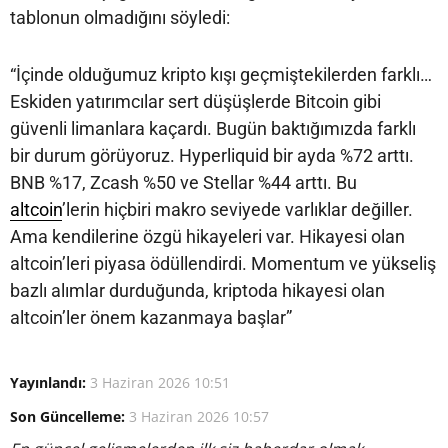
tablonun olmadığını söyledi:
“İçinde olduğumuz kripto kışı geçmiştekilerden farklı…
Eskiden yatırımcılar sert düşüşlerde Bitcoin gibi
güvenli limanlara kaçardı. Bugün baktığımızda farklı
bir durum görüyoruz. Hyperliquid bir ayda %72 arttı.
BNB %17, Zcash %50 ve Stellar %44 arttı. Bu
altcoin
’lerin hiçbiri makro seviyede varlıklar değiller.
Ama kendilerine özgü hikayeleri var. Hikayesi olan
altcoin’leri piyasa ödüllendirdi. Momentum ve yükseliş
bazlı alımlar durduğunda, kriptoda hikayesi olan
altcoin’ler önem kazanmaya başlar”
Yayınlandı:
3 Haziran 2026 10:51
Son Güncelleme:
3 Haziran 2026 10:57