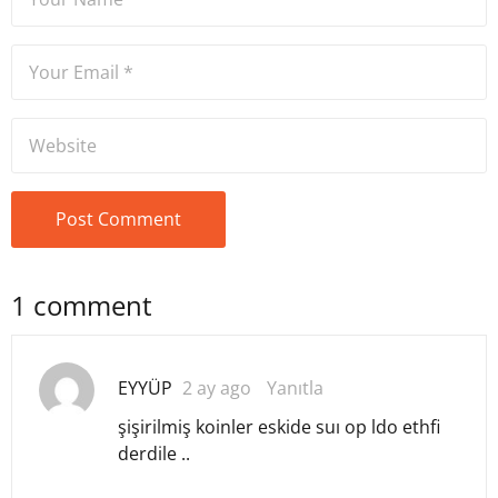
1 comment
EYYÜP
2 ay ago
Yanıtla
şişirilmiş koinler eskide suı op ldo ethfi
derdile ..