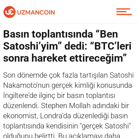
Soru Sor
Basın toplantısında “Ben
Satoshi’yim” dedi: “BTC’leri
sonra hareket ettireceğim”
Contact / İletişim
Son dönemde çok fazla tartışılan Satoshi
Nakamoto'nun gerçek kimliği konusunda
İngiltere'de ilginç bir basın toplantısı
düzenlendi. Stephen Mollah adındaki bir
ekonomist, Londra'da düzenlediği basın
toplantısında kendisinin "gerçek Satoshi"
olduğunu belirtti. Bu açıklamayı daha