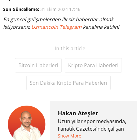
Son Güncelleme:
31 Ekim 2024 17:46
En güncel gelişmelerden ilk siz haberdar olmak
istiyorsanız
Uzmancoin Telegram
kanalına katılın!
In this article
Bitcoin Haberleri
Kripto Para Haberleri
Son Dakika Kripto Para Haberleri
Hakan Ateşler
Uzun yıllar spor medyasında,
Fanatik Gazetesi'nde çalışan
Hakan Ateşler, 2020 yılında
Show More