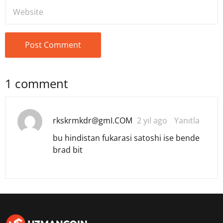
1 comment
rkskrmkdr@gmI.COM
2 yıl ago
Yanıtla
bu hindistan fukarasi satoshi ise bende
brad bit