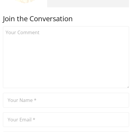
kripto para medyasına geçiş
yapmış ve 2021 itibariyle de
Join the Conversation
Uzmancoin bünyesinde
çalışmaya başlamıştır. Notre
Dame de Sion Fransız Lisesi
ve Yıldız Teknik Üniversitesi
Mütercim Tercümanlık
Bölümü mezunu olan Hakan
Ateşler, program sunuculuğu
ve spikerlik konularında da
tecrübe sahibidir.