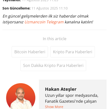
Son Güncelleme:
11 Ağustos 2025 11:10
En güncel gelişmelerden ilk siz haberdar olmak
istiyorsanız
Uzmancoin Telegram
kanalına katılın!
In this article
Bitcoin Haberleri
Kripto Para Haberleri
Son Dakika Kripto Para Haberleri
Hakan Ateşler
Uzun yıllar spor medyasında,
Fanatik Gazetesi'nde çalışan
Hakan Ateşler, 2020 yılında
Show More