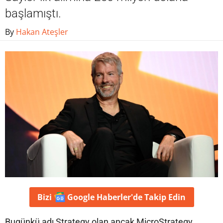
başlamıştı.
By
Hakan Ateşler
Bizi
Google Haberler'de
Takip Edin
Bugünkü adı Strategy olan ancak MicroStrategy