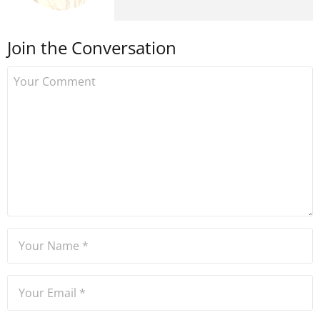
kripto para medyasına geçiş
yapmış ve 2021 itibariyle de
Join the Conversation
Uzmancoin bünyesinde
çalışmaya başlamıştır. Notre
Dame de Sion Fransız Lisesi
ve Yıldız Teknik Üniversitesi
Mütercim Tercümanlık
Bölümü mezunu olan Hakan
Ateşler, program sunuculuğu
ve spikerlik konularında da
tecrübe sahibidir.