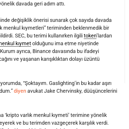
nelik davada geri adım attı.
inde değişiklik önerisi sunarak çok sayıda davada
rlık menkul kıymetleri” teriminden beklenmedik bir
ldirdi. SEC, bu terimi kullanırken ilgili
token
’lardan
enkul kıymet
olduğunu ima etme niyetinde
 Kurum ayrıca, Binance davasında bu ifadeyi
ağını ve yaşanan karışıklıktan dolayı üzüntü
ı yorumda, “Şoktayım. Gaslighting’in bu kadar aşırı
rdum.”
diyen
avukat Jake Chervinsky, düüşüncelerini
 ‘kripto varlık menkul kıymeti’ terimine yönelik
yleyerek ve bu terimden vazgeçerek karşılık verdi.