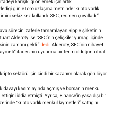
deyi karışıklığı önlemek için artık
lediği gün eToro uzlaşma metninde ‘kripto varlık
rimini sekiz kez kullandı. SEC, resmen çuvalladı.”
r dava sürecini zaferle tamamlayan Ripple şirketinin
uart Alderoty ise “SEC’nin çelişkiler yumağı içinde
inin zamanı geldi.”
dedi.
Alderoty, SEC’nin nihayet
kıymeti” ifadesinin uydurma bir terim olduğunu itiraf
ripto sektörü için ciddi bir kazanım olarak görülüyor.
ik davayı kasım ayında açmış ve borsanın menkul
 ettiğini iddia etmişti. Ayrıca, Binance’in yasa dışı bir
zerinde “kripto varlık menkul kıymetleri” sattığını