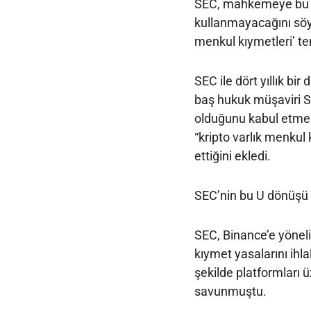
SEC, mahkemeye bu ifa
kullanmayacağını söy
menkul kıymetleri’ te
SEC ile dört yıllık bi
baş hukuk müşaviri St
olduğunu kabul etmes
“kripto varlık menkul 
ettiğini ekledi.
SEC’nin bu U dönüşü k
SEC, Binance’e yönel
kıymet yasalarını ihlal
şekilde platformları ü
savunmuştu.