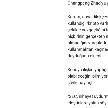
Changpeng Zhao’ya yö
Kurum, dava dilekçes
kullandığı “kripto va
şekilde vazgeçtiğini bi
hiçbirinin gerçekten
m
olmadığını vurguladı.
kullanmaktan kaçınac
duyduğunu ekledi.
Konuya ilişkin yaptığ
olabileceğini bilmiyo
şöyle paylaştı:
“SEC, nihayet uydurma
eleştirilere yalan sö