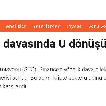
Analizler
Yazarlardan
Piyasa
Soru So
 davasında U dönüşü
isyonu (SEC), Binance'e yönelik dava dile
risi sundu. Bu adım, kripto sektörü adına ci
 karşılandı.