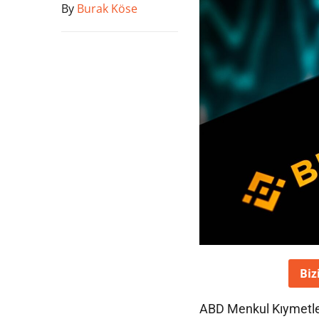
By
Burak Köse
Biz
ABD Menkul Kıymetle