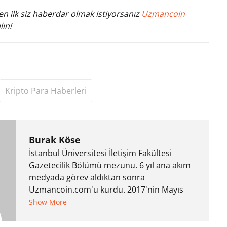
n ilk siz haberdar olmak istiyorsanız
Uzmancoin
lın!
Kripto Para Haberleri
Burak Köse
İstanbul Üniversitesi İletişim Fakültesi
Gazetecilik Bölümü mezunu. 6 yıl ana akım
medyada görev aldıktan sonra
Uzmancoin.com'u kurdu. 2017'nin Mayıs
ayından bu yana bilfiil kripto para
Show More
gazeteciliği yapıyor.