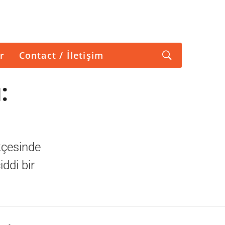
r
Contact / İletişim
:
kçesinde
ddi bir