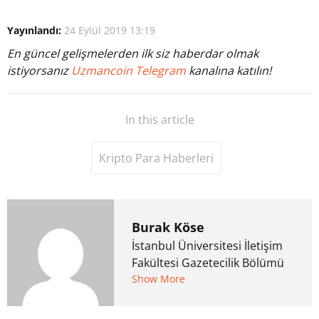
Yayınlandı:
24 Eylül 2019 13:19
En güncel gelişmelerden ilk siz haberdar olmak
istiyorsanız
Uzmancoin Telegram
kanalına katılın!
In this article
Kripto Para Haberleri
Burak Köse
İstanbul Üniversitesi İletişim
Fakültesi Gazetecilik Bölümü
mezunu. 6 yıl ana akım
Show More
medyada görev aldıktan
sonra Uzmancoin.com'u