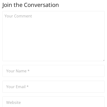
Join the Conversation
kurdu. 2017'nin Mayıs ayından
bu yana bilfiil kripto para
gazeteciliği yapıyor.