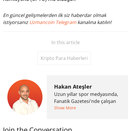
En güncel gelişmelerden ilk siz haberdar olmak
istiyorsanız
Uzmancoin Telegram
kanalına katılın!
In this article
Kripto Para Haberleri
Hakan Ateşler
Uzun yıllar spor medyasında,
Fanatik Gazetesi'nde çalışan
Hakan Ateşler, 2020 yılında
Show More
kripto para medyasına geçiş
yapmış ve 2021 itibariyle de
Join the Conversation
Uzmancoin bünyesinde