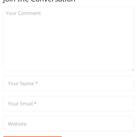
çalışmaya başlamıştır. Notre
Dame de Sion Fransız Lisesi
ve Yıldız Teknik Üniversitesi
Mütercim Tercümanlık
Bölümü mezunu olan Hakan
Ateşler, program sunuculuğu
ve spikerlik konularında da
tecrübe sahibidir.