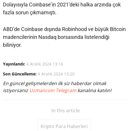
Dolayısıyla Coinbase’in 2021’deki halka arzında çok
fazla sorun çıkmamıştı.
ABD’de Coinbase dışında Robinhood ve büyük Bitcoin
madencilerinin Nasdaq borsasında listelendiği
biliniyor.
Yayınlandı:
4 Aralık 2024 13:16
Son Güncelleme:
4 Aralık 2024 13:20
En güncel gelişmelerden ilk siz haberdar olmak
istiyorsanız
Uzmancoin Telegram
kanalına katılın!
In this article
Kripto Para Haberleri