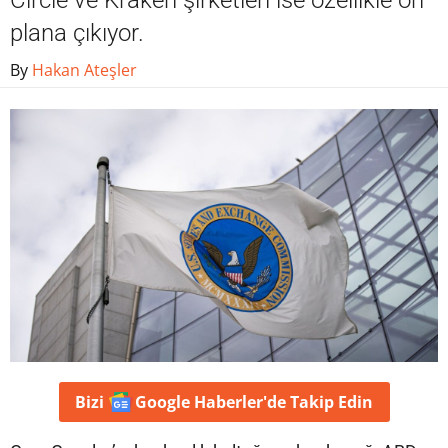
Circle ve Kraken şirketleri ise özellikle ön
plana çıkıyor.
By
Hakan Ateşler
Bizi
Google Haberler'de
Takip Edin