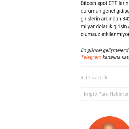
Bitcoin spot ETF’leri
durumun genel gidişat
girişlerin ardından 3
milyar dolarlık giriş
olumsuz etkilenmiyor
En güncel gelişmelerde
Telegram
kanalına katı
In this article
Kripto Para Haberler