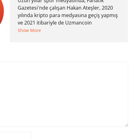
Uzun yıllar spor medyasında, Fanatik
Gazetesi'nde çalışan Hakan Ateşler, 2020
yılında kripto para medyasına geçiş yapmış
ve 2021 itibariyle de Uzmancoin
bünyesinde çalışmaya başlamıştır. Notre
Show More
Dame de Sion Fransız Lisesi ve Yıldız Teknik
Üniversitesi Mütercim Tercümanlık Bölümü
mezunu olan Hakan Ateşler, program
sunuculuğu ve spikerlik konularında da
tecrübe sahibidir.