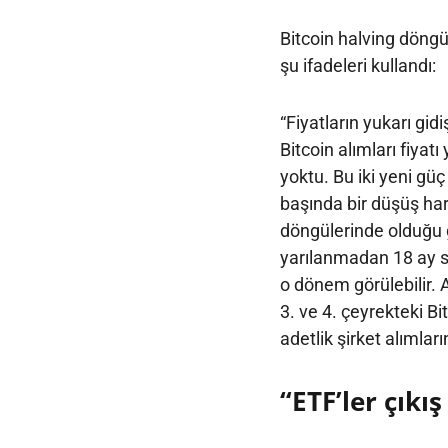
Bitcoin halving döngü
şu ifadeleri kullandı:
“Fiyatların yukarı gid
Bitcoin alımları fiyat
yoktu. Bu iki yeni güç
başında bir düşüş har
döngülerinde olduğu g
yarılanmadan 18 ay so
o dönem görülebilir. A
3. ve 4. çeyrekteki Bit
adetlik şirket alımları
“ETF’ler çık