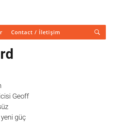
r
Contact / İletişim
ard
n
cisi Geoff
süz
i yeni güç