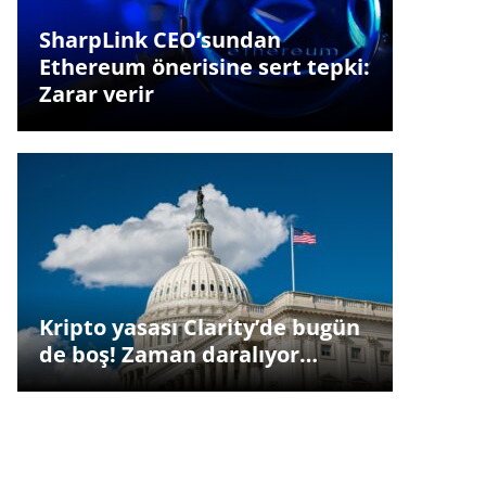
SharpLink CEO’sundan
Ethereum önerisine sert tepki:
Zarar verir
Kripto yasası Clarity’de bugün
de boş! Zaman daralıyor…