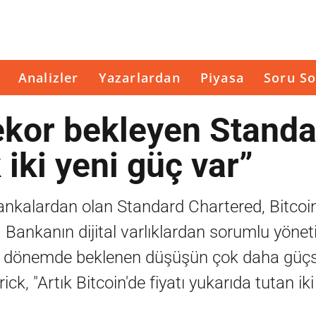
Analizler
Yazarlardan
Piyasa
Soru So
rekor bekleyen Stand
 iki yeni güç var”
nkalardan olan Standard Chartered, Bitcoi
 Bankanın dijital varlıklardan sorumlu yöneti
ası dönemde beklenen düşüşün çok daha güç
rick, "Artık Bitcoin'de fiyatı yukarıda tutan ik