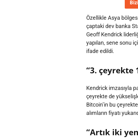
Biz
Özellikle Asya bölgesi
çaptaki dev banka Sta
Geoff Kendrick liderl
yapılan, sene sonu iç
ifade edildi.
“3. çeyrekte 
Kendrick imzasıyla p
çeyrekte de yükselişl
Bitcoin’in bu çeyrekte
alımların fiyatı yukar
“Artık iki ye