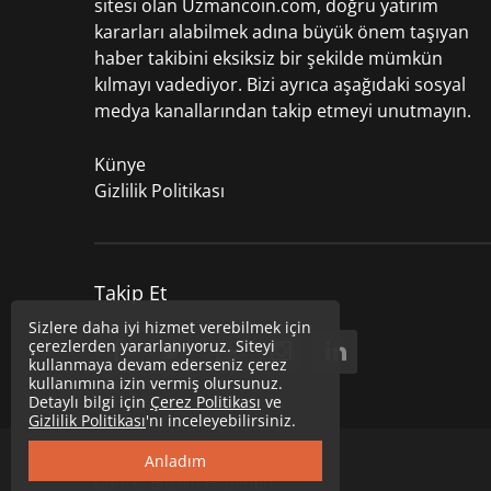
sitesi olan Uzmancoin.com, doğru yatırım
kararları alabilmek adına büyük önem taşıyan
haber takibini eksiksiz bir şekilde mümkün
kılmayı vadediyor. Bizi ayrıca aşağıdaki sosyal
medya kanallarından takip etmeyi unutmayın.
Künye
Gizlilik Politikası
Takip Et
Sizlere daha iyi hizmet verebilmek için
çerezlerden yararlanıyoruz. Siteyi
kullanmaya devam ederseniz çerez
kullanımına izin vermiş olursunuz.
Detaylı bilgi için
Çerez Politikası
ve
Gizlilik Politikası
'nı inceleyebilirsiniz.
Copyright © 2020
Uzmancoin
Anladım
Güncel Bitcoin Haberleri