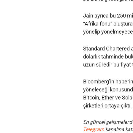
Jain ayrıca bu 250 mil
“Afrika fonu” oluştura
yönelip yönelmeyeceğ
Standard Chartered ana
dolarlık tahminde bulu
uzun süredir bu fiyat
Bloomberg’in haberind
yöneleceği konusunda
Bitcoin,
Ether
ve Sola
şirketleri ortaya çıktı.
En güncel gelişmelerde
Telegram
kanalına katı