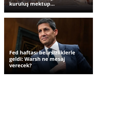
kuruluş mektup…
Fed haftası belirsizliklerle
geldi: Warsh ne mesaj
verecek?