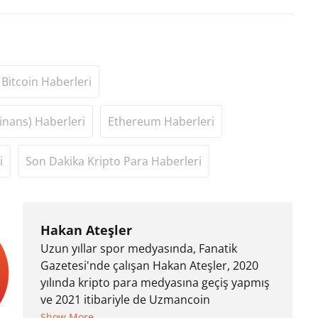
Bitcoin Haberleri
inans) Haberleri
Ethereum Haberleri
i
Son Dakika Kripto Para Haberleri
Hakan Ateşler
Uzun yıllar spor medyasında, Fanatik
Gazetesi'nde çalışan Hakan Ateşler, 2020
yılında kripto para medyasına geçiş yapmış
ve 2021 itibariyle de Uzmancoin
bünyesinde çalışmaya başlamıştır. Notre
Show More