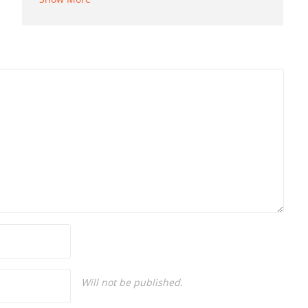
Dame de Sion Fransız Lisesi ve Yıldız Teknik
Üniversitesi Mütercim Tercümanlık Bölümü
mezunu olan Hakan Ateşler, program
sunuculuğu ve spikerlik konularında da
tecrübe sahibidir.
Will not be published.