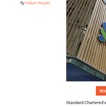
By
Hakan Ateşler
Biz
Standard Chartered’ın