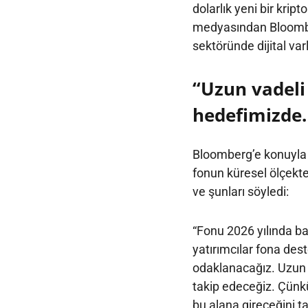
dolarlık yeni bir krip
medyasından Bloomber
sektöründe dijital var
“Uzun vadeli 
hedefimizde
Bloomberg’e konuyla i
fonun küresel ölçekte 
ve şunları söyledi:
“Fonu 2026 yılında b
yatırımcılar fona dest
odaklanacağız. Uzun va
takip edeceğiz. Çünk
bu alana gireceğini t