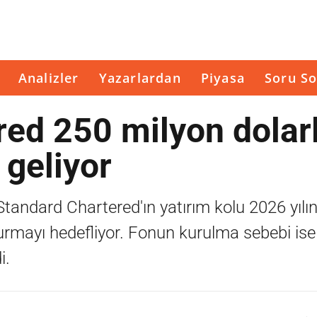
Analizler
Yazarlardan
Piyasa
Soru So
red 250 milyon dolar
 geliyor
andard Chartered'ın yatırım kolu 2026 yılı
turmayı hedefliyor. Fonun kurulma sebebi ise 
i.