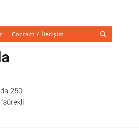
r
Contact / İletişim
la
nda 250
"sürekli