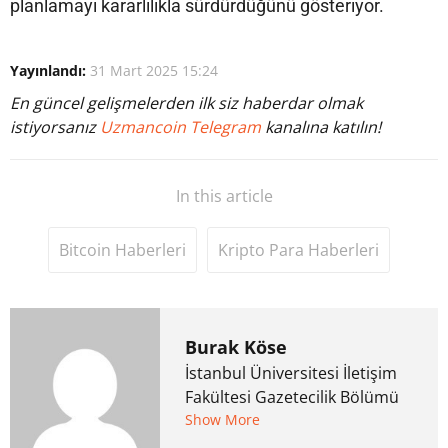
planlamayı kararlılıkla sürdürdüğünü gösteriyor.
Yayınlandı:
31 Mart 2025 15:24
En güncel gelişmelerden ilk siz haberdar olmak
istiyorsanız
Uzmancoin Telegram
kanalına katılın!
In this article
Bitcoin Haberleri
Kripto Para Haberleri
Burak Köse
İstanbul Üniversitesi İletişim
Fakültesi Gazetecilik Bölümü
mezunu. 6 yıl ana akım
Show More
medyada görev aldıktan