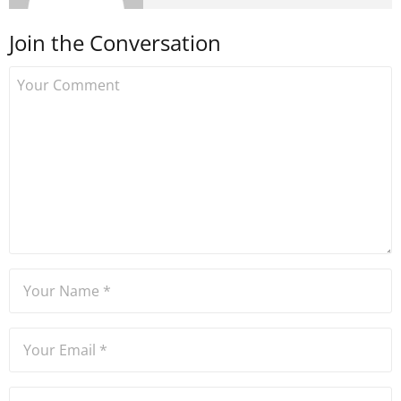
sonra Uzmancoin.com'u
Join the Conversation
kurdu. 2017'nin Mayıs ayından
bu yana bilfiil kripto para
gazeteciliği yapıyor.