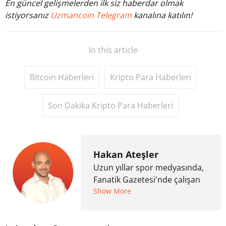
En güncel gelişmelerden ilk siz haberdar olmak
istiyorsanız
Uzmancoin Telegram
kanalına katılın!
In this article
Bitcoin Haberleri
Kripto Para Haberleri
Son Dakika Kripto Para Haberleri
Hakan Ateşler
Uzun yıllar spor medyasında,
Fanatik Gazetesi'nde çalışan
Hakan Ateşler, 2020 yılında
Show More
kripto para medyasına geçiş
yapmış ve 2021 itibariyle de