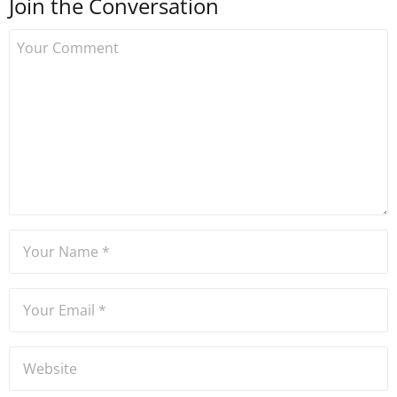
Join the Conversation
Uzmancoin bünyesinde
çalışmaya başlamıştır. Notre
Dame de Sion Fransız Lisesi
ve Yıldız Teknik Üniversitesi
Mütercim Tercümanlık
Bölümü mezunu olan Hakan
Ateşler, program sunuculuğu
ve spikerlik konularında da
tecrübe sahibidir.