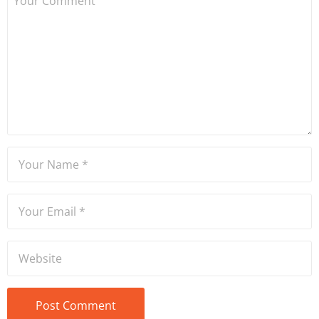
ve Yıldız Teknik Üniversitesi
Mütercim Tercümanlık
Bölümü mezunu olan Hakan
Ateşler, program sunuculuğu
ve spikerlik konularında da
tecrübe sahibidir.