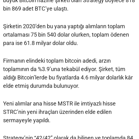
büyük Bitcoin hazine şirketi olan Strategy böylece 818
bin 869 adet BTC’ye ulaştı.
Şirketin 2020’den bu yana yaptığı alımların toplam
ortalaması 75 bin 540 dolar olurken, toplam ödenen
para ise 61.8 milyar dolar oldu.
Firmanın elindeki toplam bitcoin adedi, arzın
toplamının da %3.9’una tekabül ediyor. Şirket, tüm
aldığı Bitcoin’lerde bu fiyatlarda 4.6 milyar dolarlık kâr
elde etmiş durumda bulunuyor.
Yeni alımlar ana hisse MSTR ile imtiyazlı hisse
STRC’nin yeni ihraçları üzerinden elde edilen
sermayeyle yapıldı.
Strategy’nin “42/42” olarak da bilinen ve toplamda 84