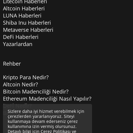
Litecoin Haberleri
Altcoin Haberleri
LUNA Haberleri
Shiba Inu Haberleri
Metaverse Haberleri
DeFi Haberleri
Yazarlardan
Rehber
Kripto Para Nedir?
Altcoin Nedir?
Bitcoin Madenciliği Nedir?
Ethereum Madenciliği Nasıl Yapılır?
DeFi Nedir?
Sizlere daha iyi hizmet verebilmek için
Bitcoin Hesabı Nasıl Açılır?
çerezlerden yararlanıyoruz. Siteyi
kullanmaya devam ederseniz çerez
kullanımına izin vermiş olursunuz.
Detaylı bilgi için
Çerez Politikası
ve