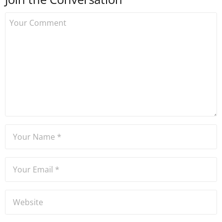
çalışmaya başlamıştır. Notre
Dame de Sion Fransız Lisesi
ve Yıldız Teknik Üniversitesi
Mütercim Tercümanlık
Bölümü mezunu olan Hakan
Ateşler, program sunuculuğu
ve spikerlik konularında da
tecrübe sahibidir.