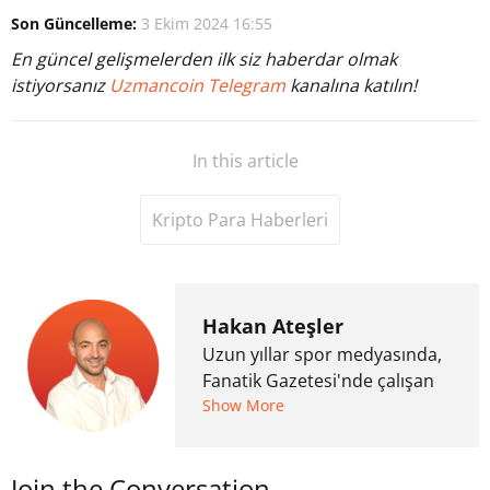
Son Güncelleme:
3 Ekim 2024 16:55
En güncel gelişmelerden ilk siz haberdar olmak
istiyorsanız
Uzmancoin Telegram
kanalına katılın!
In this article
Kripto Para Haberleri
Hakan Ateşler
Uzun yıllar spor medyasında,
Fanatik Gazetesi'nde çalışan
Hakan Ateşler, 2020 yılında
Show More
kripto para medyasına geçiş
yapmış ve 2021 itibariyle de
Join the Conversation
Uzmancoin bünyesinde