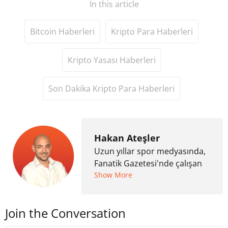
In this article
Bitcoin Haberleri
Kripto Para Haberleri
Kripto Yasası Haberleri
Son Dakika Kripto Para Haberleri
Hakan Ateşler
Uzun yıllar spor medyasında,
Fanatik Gazetesi'nde çalışan
Hakan Ateşler, 2020 yılında
Show More
kripto para medyasına geçiş
yapmış ve 2021 itibariyle de
Join the Conversation
Uzmancoin bünyesinde
çalışmaya başlamıştır. Notre