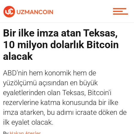
Yazarlardan
Bir ilke imza atan Teksas,
Piyasa
10 milyon dolarlık Bitcoin
alacak
Soru Sor
ABD'nin hem konomik hem de
yüzölçümü açısından en büyük
Contact / İletişim
eyaletlerinden olan Teksas, Bitcoin'i
rezervlerine katma konusunda bir ilke
imza atarken, bu adımı icraate döken de
ilk eyalet olacak.
By
Hakan Ateşler