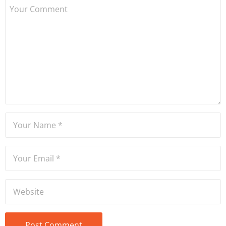
Dame de Sion Fransız Lisesi
ve Yıldız Teknik Üniversitesi
Mütercim Tercümanlık
Bölümü mezunu olan Hakan
Ateşler, program sunuculuğu
ve spikerlik konularında da
tecrübe sahibidir.